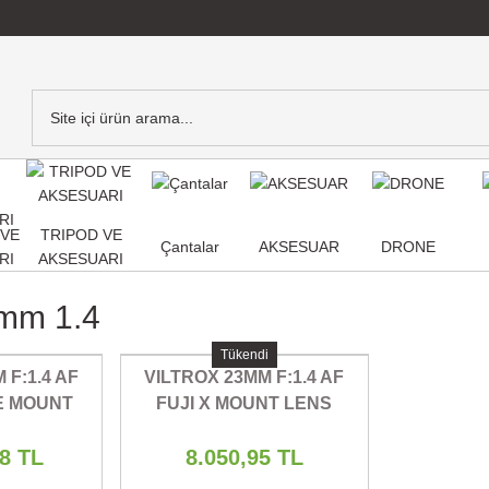
,VE
TRIPOD VE
Çantalar
AKSESUAR
DRONE
RI
AKSESUARI
3mm 1.4
Tükendi
 F:1.4 AF
VILTROX 23MM F:1.4 AF
E MOUNT
FUJI X MOUNT LENS
S
18 TL
8.050,95 TL