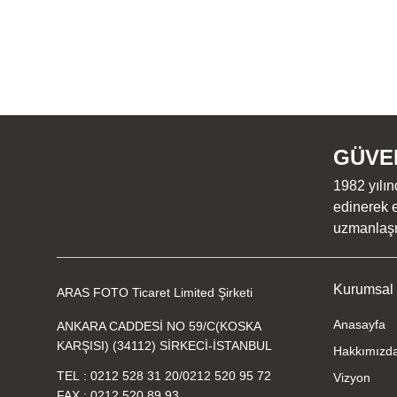
GÜVEN
1982 yılın
edinerek e
uzmanlaşmı
Kurumsal
ARAS FOTO Ticaret Limited Şirketi
Anasayfa
ANKARA CADDESİ NO 59/C(KOSKA
KARŞISI) (34112) SİRKECİ-İSTANBUL
Hakkımızd
TEL
0212 528 31 20
/
0212 520 95 72
Vizyon
FAX
0212 520 89 93