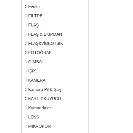
Evoke
FİLTRE
FLAŞ
FLAŞ & EKİPMAN
FLAŞ&VİDEO IŞIK
FOTOĞRAF
GIMBAL
IŞIK
KAMERA
Kamera Pil & Şarj
KART OKUYUCU
Kumandalar
LENS
MİKROFON