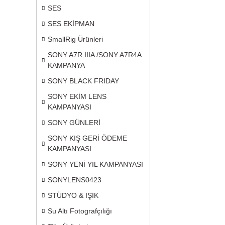
SES
SES EKİPMAN
SmallRig Ürünleri
SONY A7R IIIA /SONY A7R4A
KAMPANYA
SONY BLACK FRIDAY
SONY EKİM LENS
KAMPANYASI
SONY GÜNLERİ
SONY KIŞ GERİ ÖDEME
KAMPANYASI
SONY YENİ YIL KAMPANYASI
SONYLENS0423
STÜDYO & IŞIK
Su Altı Fotografçılığı