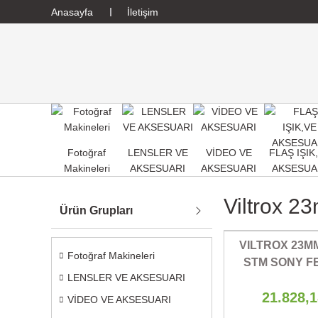
Anasayfa
İletişim
Fotoğraf
LENSLER VE
VİDEO VE
FLAŞ IŞIK
Makineleri
AKSESUARI
AKSESUARI
AKSESUA
Viltrox 2
Ürün Grupları
VILTROX 23MM
Fotoğraf Makineleri
STM SONY F
LENSLER VE AKSESUARI
LEN
21.828,
VİDEO VE AKSESUARI