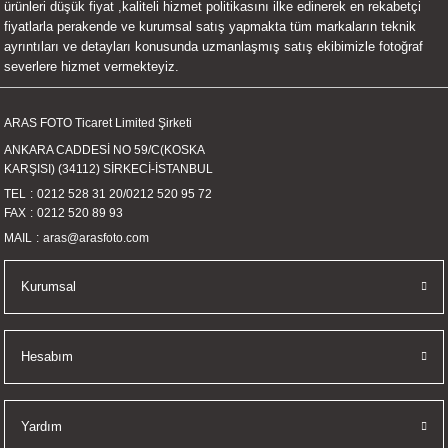
ürünleri düşük fiyat ,kaliteli hizmet politikasını ilke edinerek en rekabetçi
UALTI KILIF
MIXER
ları
fiyatlarla perakende ve kurumsal satış yapmakta tüm markaların teknik
ayrıntıları ve detayları konusunda uzmanlaşmış satış ekibimizle fotoğraf
severlere hizmet vermekteyiz.
eri
OPARLÖR
arı
UCULAR
ARAS FOTO Ticaret Limited Şirketi
ANKARA CADDESİ NO 59/C(KOSKA
KARŞISI) (34112) SİRKECİ-İSTANBUL
M
İZÖR
TEL
0212 528 31 20
/
0212 520 95 72
FAX
0212 520 89 93
UARLARI
MAIL
aras@arasfoto.com
EKNOLOJİ
Kurumsal
ARLARI
Hesabım
SUARI
UARI
Yardım