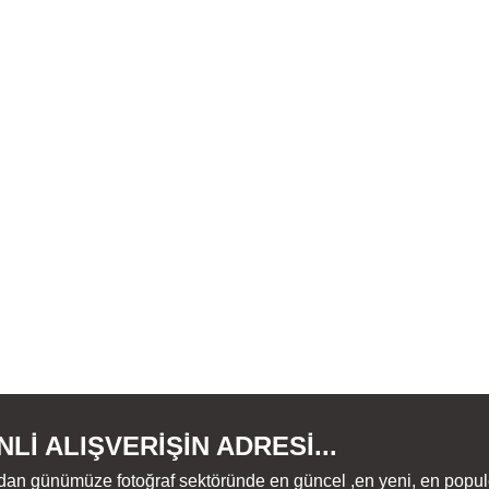
Lİ ALIŞVERİŞİN ADRESİ...
dan günümüze fotoğraf sektöründe en güncel ,en yeni, en populer ü