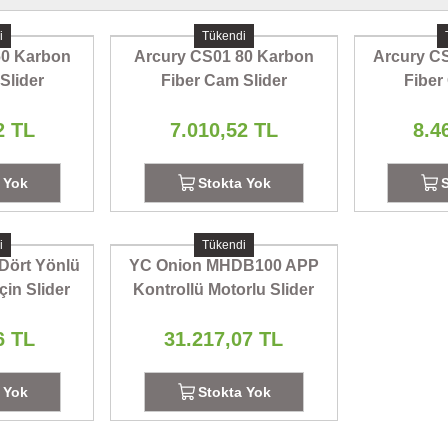
i
Tükendi
60 Karbon
Arcury CS01 80 Karbon
Arcury C
Slider
Fiber Cam Slider
Fiber
2 TL
7.010,52 TL
8.4
 Yok
Stokta Yok
i
Tükendi
ört Yönlü
YC Onion MHDB100 APP
çin Slider
Kontrollü Motorlu Slider
(100cm)
6 TL
31.217,07 TL
 Yok
Stokta Yok