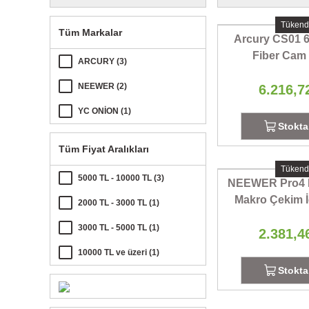
Tükend
Tüm Markalar
Arcury CS01 
Fiber Cam 
ARCURY (3)
NEEWER (2)
6.216,7
YC ONİON (1)
Stokta
Tüm Fiyat Aralıkları
Tükend
5000 TL - 10000 TL (3)
NEEWER Pro4 D
Makro Çekim İ
2000 TL - 3000 TL (1)
3000 TL - 5000 TL (1)
2.381,4
10000 TL ve üzeri (1)
Stokta