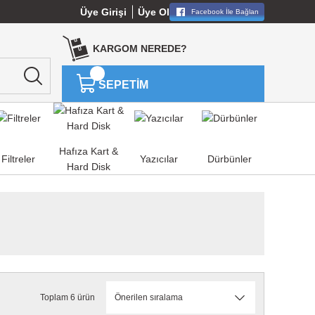
Üye Girişi
Üye Ol
Facebook İle Bağlan
KARGOM NEREDE?
SEPETİM
Hafıza Kart &
Filtreler
Yazıcılar
Dürbünler
Hard Disk
Toplam 6 ürün