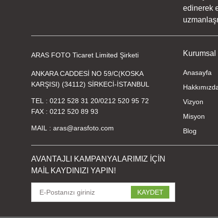
edinerek e
uzmanlaşmı
Kurumsal
ARAS FOTO Ticaret Limited Şirketi
Anasayfa
ANKARA CADDESİ NO 59/C(KOSKA
KARŞISI) (34112) SİRKECİ-İSTANBUL
Hakkımızd
TEL
0212 528 31 20
/
0212 520 95 72
Vizyon
FAX
0212 520 89 93
Misyon
MAIL
aras@arasfoto.com
Blog
AVANTAJLI KAMPANYALARIMIZ İÇİN
MAİL KAYDINIZI YAPIN!
KAYDET