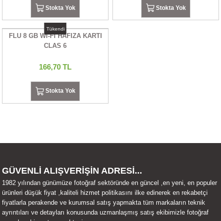
Stokta Yok
Stokta Yok
UALTI KILIF
MIXER
ları
Tükendi
FLU 8 GB WI-FI HAFIZA KARTI
eri
OPARLÖR
arı
CLAS 6
UCULAR
166,70 TL
M
İZÖR
Stokta Yok
UARLARI
EKNOLOJİ
ARLARI
GÜVENLİ ALIŞVERİŞİN ADRESİ...
SUARI
1982 yılından günümüze fotoğraf sektöründe en güncel ,en yeni, en populer
ürünleri düşük fiyat ,kaliteli hizmet politikasını ilke edinerek en rekabetçi
fiyatlarla perakende ve kurumsal satış yapmakta tüm markaların teknik
UARI
ayrıntıları ve detayları konusunda uzmanlaşmış satış ekibimizle fotoğraf