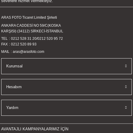
severlere hizmet vermekteyiz.
İKLERİ
ARAS FOTO Ticaret Limited Şirketi
RI
ANKARA CADDESİ NO 59/C(KOSKA
KARŞISI) (34112) SİRKECİ-İSTANBUL
 VE 2 AKSESUAR
TEL
0212 528 31 20
/
0212 520 95 72
FAX
0212 520 89 93
 AKSESUAR
MAIL
aras@arasfoto.com
Kurumsal
LİK
Hesabım
AR
Tİ
Yardım
TANDI
AVANTAJLI KAMPANYALARIMIZ İÇİN