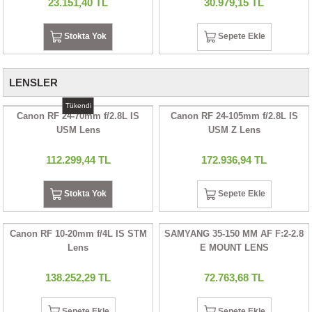
23.151,40 TL
30.979,15 TL
Stokta Yok
Sepete Ekle
LENSLER
Tükendi
Canon RF 24-70mm f/2.8L IS
Canon RF 24-105mm f/2.8L IS
USM Lens
USM Z Lens
112.299,44 TL
172.936,94 TL
Stokta Yok
Sepete Ekle
Canon RF 10-20mm f/4L IS STM
SAMYANG 35-150 MM AF F:2-2.8
Lens
E MOUNT LENS
138.252,29 TL
72.763,68 TL
Sepete Ekle
Sepete Ekle