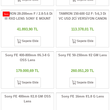
TAMRON 28-200mm F / 2.8-5.6 Di
TAMRON 150-600 G2 F: 5-6,3 Di
Yeni
III RXD LENS SONY E MOUNT
VC USD 2Cİ VERSİYON CANON
MOUNT LENS
41.893,90 TL
113.378,01 TL
Sepete Ekle
Sepete Ekle
Sony FE 400-800mm f/6.3-8 G
Sony FE 50-150mm f/2 GM Lens
OSS Lens
179.000,69 TL
260.051,20 TL
Sepete Ekle
Sepete Ekle
Sony FE 400mm f/2.8 GM OSS
Sony FE 16mm f/1.8 G Lens
Lens