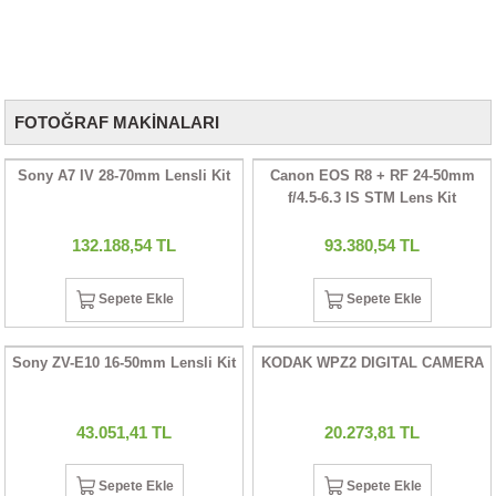
UALTI KILIF
MIXER
ları
NIKON 7X50 CF WP GLOBAL COMPASS (PUSULALI) DÜRBÜN
eri
OPARLÖR
arı
42.734,79 TL
FOTOĞRAF MAKİNALARI
UCULAR
Sepete Ekle
Sony A7 IV 28-70mm Lensli Kit
Canon EOS R8 + RF 24-50mm
Tükendi
M
İZÖR
f/4.5-6.3 IS STM Lens Kit
PENTAX 16X50 SP DÜRBÜN
UARLARI
132.188,54 TL
93.380,54 TL
15.111,13 TL
EKNOLOJİ
Sepete Ekle
Sepete Ekle
Stokta Yok
ARLARI
Sony ZV-E10 16-50mm Lensli Kit
KODAK WPZ2 DIGITAL CAMERA
SUARI
43.051,41 TL
20.273,81 TL
UARI
Sepete Ekle
Sepete Ekle