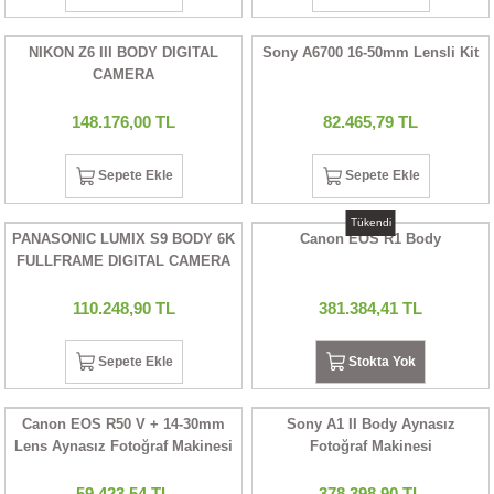
İKLERİ
NIKON Z6 III BODY DIGITAL
Sony A6700 16-50mm Lensli Kit
RI
CAMERA
148.176,00 TL
82.465,79 TL
 VE 2 AKSESUAR
Sepete Ekle
Sepete Ekle
 AKSESUAR
Tükendi
PANASONIC LUMIX S9 BODY 6K
Canon EOS R1 Body
FULLFRAME DIGITAL CAMERA
GREEN(YEŞİL)
LİK
110.248,90 TL
381.384,41 TL
AR
Sepete Ekle
Stokta Yok
Tİ
Canon EOS R50 V + 14-30mm
Sony A1 II Body Aynasız
Lens Aynasız Fotoğraf Makinesi
Fotoğraf Makinesi
TANDI
59.423,54 TL
378.398,90 TL