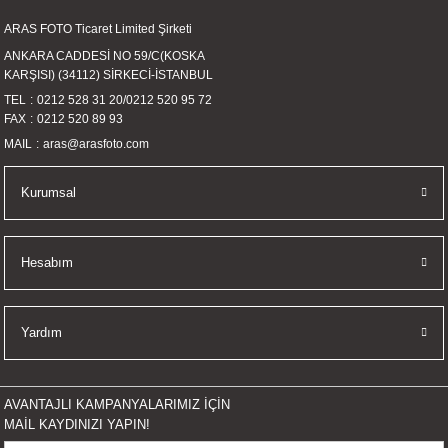
ARAS FOTO Ticaret Limited Şirketi
ANKARA CADDESİ NO 59/C(KOSKA
KARŞISI) (34112) SİRKECİ-İSTANBUL
TEL
0212 528 31 20
/
0212 520 95 72
FAX
0212 520 89 93
MAIL
aras@arasfoto.com
Kurumsal
Hesabım
Yardım
AVANTAJLI KAMPANYALARIMIZ İÇİN
MAİL KAYDINIZI YAPIN!