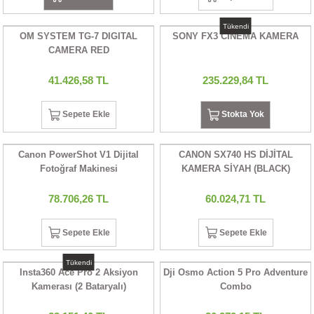
Tükendi
OM SYSTEM TG-7 DIGITAL
SONY FX3 CINEMA KAMERA
CAMERA RED
41.426,58 TL
235.229,84 TL
Sepete Ekle
Stokta Yok
Canon PowerShot V1 Dijital
CANON SX740 HS DİJİTAL
Fotoğraf Makinesi
KAMERA SİYAH (BLACK)
78.706,26 TL
60.024,71 TL
Sepete Ekle
Sepete Ekle
Tükendi
Insta360 Ace Pro 2 Aksiyon
Dji Osmo Action 5 Pro Adventure
Kamerası (2 Bataryalı)
Combo