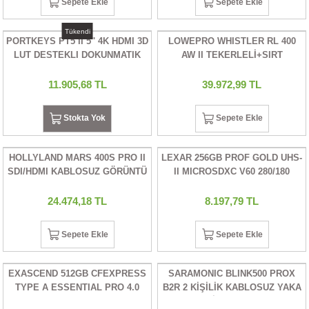
Sepete Ekle
Sepete Ekle
Tükendi
PORTKEYS PT5 II 5'' 4K HDMI 3D
LOWEPRO WHISTLER RL 400
LUT DESTEKLI DOKUNMATIK
AW II TEKERLELİ+SIRT
EKRAN MONITOR
ÇANTASI
11.905,68 TL
39.972,99 TL
Stokta Yok
Sepete Ekle
HOLLYLAND MARS 400S PRO II
LEXAR 256GB PROF GOLD UHS-
SDI/HDMI KABLOSUZ GÖRÜNTÜ
II MICROSDXC V60 280/180
AKTARICI(WIRELESS IMAGE
HAFIZA KARTI
TRANSMITTER)
24.474,18 TL
8.197,79 TL
Sepete Ekle
Sepete Ekle
EXASCEND 512GB CFEXPRESS
SARAMONIC BLINK500 PROX
TYPE A ESSENTIAL PRO 4.0
B2R 2 KİŞİLİK KABLOSUZ YAKA
HAFIZA KARTI
MİKROFONU