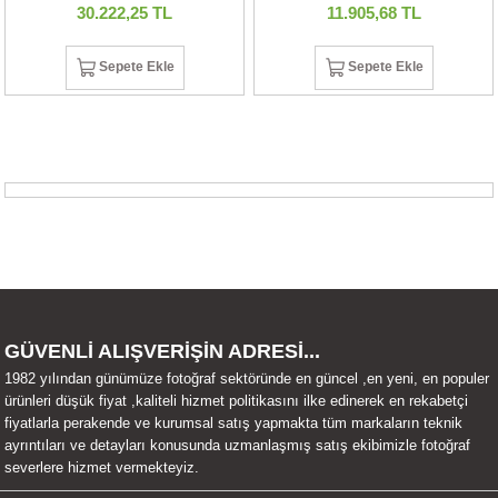
30.222,25 TL
11.905,68 TL
Sepete Ekle
Sepete Ekle
GÜVENLİ ALIŞVERİŞİN ADRESİ...
1982 yılından günümüze fotoğraf sektöründe en güncel ,en yeni, en populer
ürünleri düşük fiyat ,kaliteli hizmet politikasını ilke edinerek en rekabetçi
fiyatlarla perakende ve kurumsal satış yapmakta tüm markaların teknik
ayrıntıları ve detayları konusunda uzmanlaşmış satış ekibimizle fotoğraf
severlere hizmet vermekteyiz.