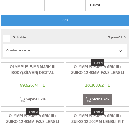
TL Arası
UALTI KILIF
MIXER
ları
Ara
eri
OPARLÖR
arı
UCULAR
Stoktakiler
Toplam 8 ürün
M
İZÖR
Tükendi
UARLARI
OLYMPUS E-M5 MARK III
OLYMPUS E-M5 MARK III+
BODY(SİLVER) DIGITAL
ZUIKO 12-40MM F:2.8 LENSLI
EKNOLOJİ
CAMERA
KIT (SIYAH) DIGITAL CAMERA
59.525,74 TL
18.363,62 TL
ARLARI
Sepete Ekle
Stokta Yok
SUARI
Tükendi
Tükendi
OLYMPUS E-M5 MARK III+
OLYMPUS E-M5 MARK III+
UARI
ZUIKO 12-40MM F:2.8 LENSLI
ZUIKO 12-200MM LENSLI KIT
KIT (SILVER) DIGITAL CAMERA
(SILVER) DIGITAL CAMERA