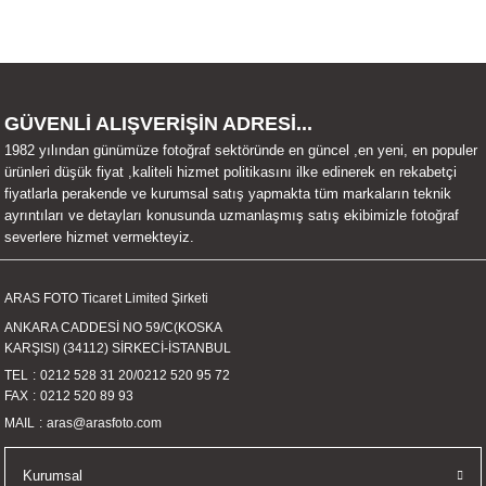
GÜVENLİ ALIŞVERİŞİN ADRESİ...
1982 yılından günümüze fotoğraf sektöründe en güncel ,en yeni, en populer
ürünleri düşük fiyat ,kaliteli hizmet politikasını ilke edinerek en rekabetçi
fiyatlarla perakende ve kurumsal satış yapmakta tüm markaların teknik
ayrıntıları ve detayları konusunda uzmanlaşmış satış ekibimizle fotoğraf
severlere hizmet vermekteyiz.
ARAS FOTO Ticaret Limited Şirketi
ANKARA CADDESİ NO 59/C(KOSKA
KARŞISI) (34112) SİRKECİ-İSTANBUL
TEL
0212 528 31 20
/
0212 520 95 72
FAX
0212 520 89 93
MAIL
aras@arasfoto.com
Kurumsal