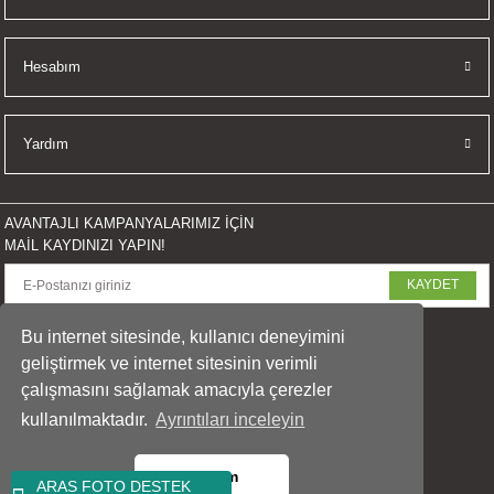
Hesabım
Yardım
AVANTAJLI KAMPANYALARIMIZ İÇİN
MAİL KAYDINIZI YAPIN!
KAYDET
SOSYAL MEDYADA PAYLAŞ
Bu internet sitesinde, kullanıcı deneyimini
geliştirmek ve internet sitesinin verimli
çalışmasını sağlamak amacıyla çerezler
kullanılmaktadır.
Ayrıntıları inceleyin
© 2023 arasfoto.com
Tüm Hakları Saklıdır.
Tamam
ARAS FOTO DESTEK