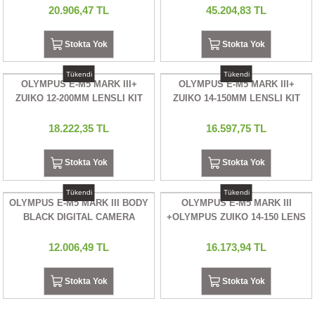
20.906,47 TL
45.204,83 TL
İKLERİ
Stokta Yok
Stokta Yok
RI
Tükendi
Tükendi
 VE 2 AKSESUAR
OLYMPUS E-M5 MARK III+
OLYMPUS E-M5 MARK III+
ZUIKO 12-200MM LENSLI KIT
ZUIKO 14-150MM LENSLI KIT
(SIYAH) DIGITAL CAMERA
(SILVER) DIGITAL CAMERA
 AKSESUAR
18.222,35 TL
16.597,75 TL
Stokta Yok
Stokta Yok
LİK
Tükendi
Tükendi
OLYMPUS E-M5 MARK III BODY
OLYMPUS E-M5 MARK III
BLACK DIGITAL CAMERA
+OLYMPUS ZUIKO 14-150 LENS
AR
KIT DIGITAL CAMERA SİYAH
(BLACK)
12.006,49 TL
16.173,94 TL
Tİ
Stokta Yok
Stokta Yok
TANDI