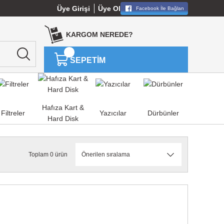
Üye Girişi
Üye Ol
Facebook İle Bağlan
KARGOM NEREDE?
SEPETİM
Hafıza Kart &
Filtreler
Yazıcılar
Dürbünler
Hard Disk
Toplam 0 ürün