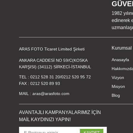
GÜVEN
1982 yılın
edinerek e
uzmanlaşmı
Kurumsal
ARAS FOTO Ticaret Limited Şirketi
Anasayfa
ANKARA CADDESİ NO 59/C(KOSKA
KARŞISI) (34112) SİRKECİ-İSTANBUL
Hakkımızd
TEL
0212 528 31 20
/
0212 520 95 72
Vizyon
FAX
0212 520 89 93
Misyon
MAIL
aras@arasfoto.com
Blog
AVANTAJLI KAMPANYALARIMIZ İÇİN
MAİL KAYDINIZI YAPIN!
KAYDET