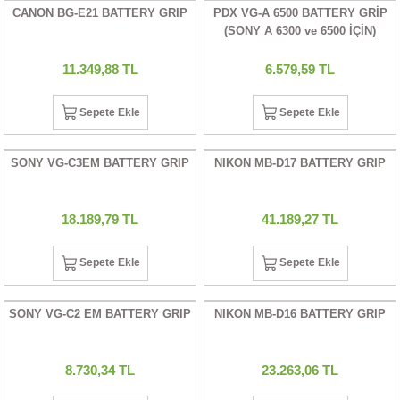
CANON BG-E21 BATTERY GRIP
PDX VG-A 6500 BATTERY GRİP
UALTI KILIF
MIXER
ları
(SONY A 6300 ve 6500 İÇİN)
eri
OPARLÖR
arı
11.349,88 TL
6.579,59 TL
UCULAR
Sepete Ekle
Sepete Ekle
M
İZÖR
SONY VG-C3EM BATTERY GRIP
NIKON MB-D17 BATTERY GRIP
UARLARI
18.189,79 TL
41.189,27 TL
EKNOLOJİ
Sepete Ekle
Sepete Ekle
ARLARI
SONY VG-C2 EM BATTERY GRIP
NIKON MB-D16 BATTERY GRIP
SUARI
8.730,34 TL
23.263,06 TL
UARI