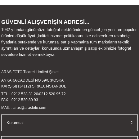
GÜVENLİ ALIŞVERİŞİN ADRESİ...
1982 yılından günümüze fotoğraf sektöründe en güncel ,en yeni, en populer
ürünleri düşük fiyat ,kaliteli hizmet politikasını ilke edinerek en rekabetçi
fiyatlarla perakende ve kurumsal satış yapmakta tüm markaların teknik
ayrıntıları ve detayları konusunda uzmanlaşmış satış ekibimizle fotoğraf
severlere hizmet vermekteyiz.
ARAS FOTO Ticaret Limited Şirketi
ANKARA CADDESİ NO 59/C(KOSKA
KARŞISI) (34112) SİRKECİ-İSTANBUL
TEL
0212 528 31 20
/
0212 520 95 72
FAX
0212 520 89 93
MAIL
aras@arasfoto.com
Kurumsal