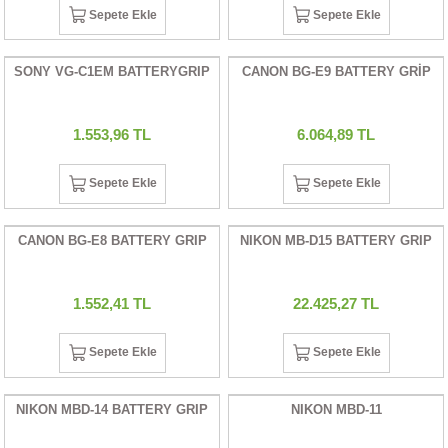
Sepete Ekle
Sepete Ekle
İKLERİ
RI
SONY VG-C1EM BATTERYGRIP
CANON BG-E9 BATTERY GRİP
 VE 2 AKSESUAR
1.553,96 TL
6.064,89 TL
 AKSESUAR
Sepete Ekle
Sepete Ekle
CANON BG-E8 BATTERY GRIP
NIKON MB-D15 BATTERY GRIP
LİK
1.552,41 TL
22.425,27 TL
AR
Sepete Ekle
Sepete Ekle
Tİ
NIKON MBD-14 BATTERY GRIP
NIKON MBD-11
TANDI