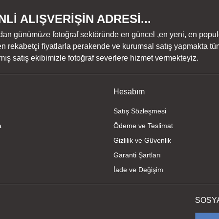
Lİ ALIŞVERİŞİN ADRESİ...
dan günümüze fotoğraf sektöründe en güncel ,en yeni, en populer ü
n rekabetçi fiyatlarla perakende ve kurumsal satış yapmakta tüm
Gönder
ş satış ekibimizle fotoğraf severlere hizmet vermekteyiz.
Hesabım
Satış Sözleşmesi
a
Ödeme ve Teslimat
Gizlilik ve Güvenlik
Garanti Şartları
İade ve Değişim
SOSY