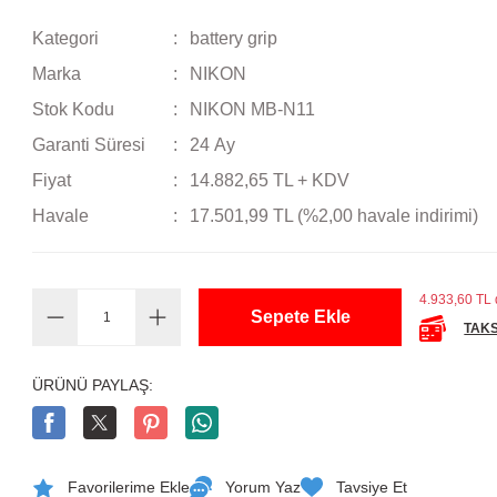
Kategori
battery grip
Marka
NIKON
Stok Kodu
NIKON MB-N11
Garanti Süresi
24 Ay
Fiyat
14.882,65 TL + KDV
Havale
17.501,99 TL (%2,00 havale indirimi)
4.933,60 TL d
Sepete Ekle
TAKS
ÜRÜNÜ PAYLAŞ:
Yorum Yaz
Tavsiye Et