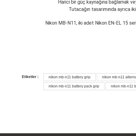
Harici bir güç kaynağına bağlamak ve
Tutacağın tasarımında ayrıca ikin
Nikon MB-N11, iki adet Nikon EN-EL 15 serisi
Bu ürünün fiyat bilgisi, resim, ürün açıklamalarında ve diğer konu
Etiketler :
nikon mb-n11 battery grip
nikon mb-n11 alterna
Görüş ve önerileriniz için teşekkür ederiz.
nikon mb-n11 battery pack grip
nikon mb-n11 ba
Ürün resmi kalitesiz, bozuk veya görüntülenemiyor.
Ürün açıklamasında eksik bilgiler bulunuyor.
Ürün bilgilerinde hatalar bulunuyor.
Ürün fiyatı diğer sitelerden daha pahalı.
Bu ürüne benzer farklı alternatifler olmalı.