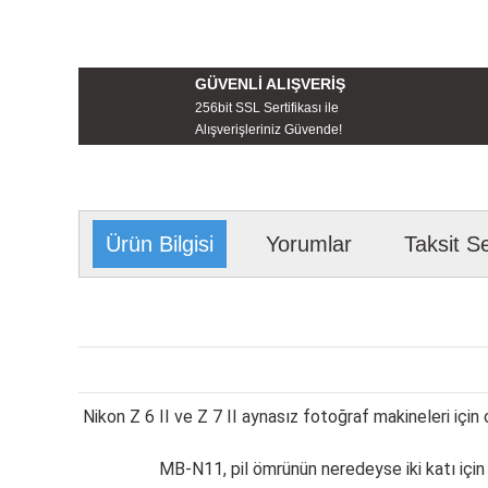
GÜVENLİ ALIŞVERİŞ
256bit SSL Sertifikası ile
Alışverişleriniz Güvende!
Ürün Bilgisi
Yorumlar
Taksit S
Nikon Z 6 II ve Z 7 II aynasız fotoğraf makineleri için
MB-N11, pil ömrünün neredeyse iki katı için iki 