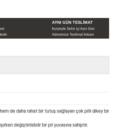
AYNI GÜN TESLİMAT
smi
Kuryeyle Sehir içi Aynı Gün
edir.
Adresinize Teslimat İmkanı
em de daha rahat bir tutuş sağlayan çok pilli dikey bir
ırken değiştirilebilir bir pil yuvasına sahiptir.