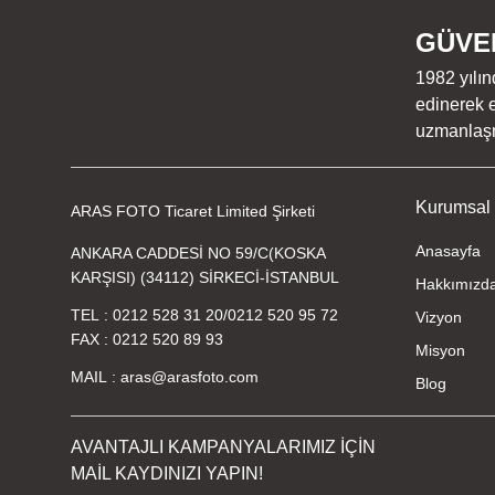
GÜVEN
1982 yılın
edinerek e
uzmanlaşmı
Kurumsal
ARAS FOTO Ticaret Limited Şirketi
Anasayfa
ANKARA CADDESİ NO 59/C(KOSKA
KARŞISI) (34112) SİRKECİ-İSTANBUL
Hakkımızd
TEL
0212 528 31 20
/
0212 520 95 72
Vizyon
FAX
0212 520 89 93
Misyon
MAIL
aras@arasfoto.com
Blog
AVANTAJLI KAMPANYALARIMIZ İÇİN
MAİL KAYDINIZI YAPIN!