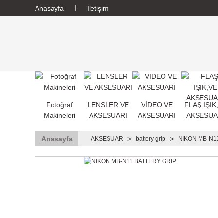
Anasayfa
İletişim
Fotoğraf
LENSLER VE
VİDEO VE
FLAŞ IŞIK
Makineleri
AKSESUARI
AKSESUARI
AKSESUA
Anasayfa
AKSESUAR
battery grip
NIKON MB-N1