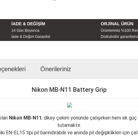
İADE & DEĞİŞİM
ORJİNAL ÜRÜN
14 Gün Boyunca
Ürünlerimiz %100 Re
İade & Değim Garantisi
Distrubütör garantisind
eçenekleri
Önerileriniz
Nikon MB-N11 Battery Grip
 olan
Nikon MB-N11
, dikey çekim yönünde çalışırken hem ek güç h
tutamaktır.
EN-EL15 tipi pil barındırabilir ve anında pil değişiklikleri için çalış