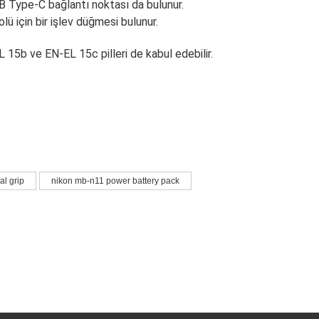
B Type-C bağlantı noktası da bulunur.
lü için bir işlev düğmesi bulunur.
L 15b ve EN-EL 15c pilleri de kabul edebilir.
irsiniz.
al grip
nikon mb-n11 power battery pack