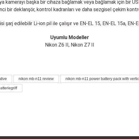
ya kamerayı başka bir cihaza bağlamak veya bağlamak için bir US
ci bir deklanşör, kontrol kadranları ve daha sezgisel çekim kontro
 şarj edilebilir Li-ion pil ile çalışır ve EN-EL 15, EN-EL 15a, EN-E
Uyumlu Modeller
Nikon Z6 II, Nikon Z7 II
larda yetersiz gördüğünüz noktaları öneri formunu kullanarak tarafımıza iletebil
tive
nikon mb-n11 review
nikon mb-n11 power battery pack with vertic
Bu ürüne ilk yorumu siz yapın!
tteriegriff
Yorum Yaz