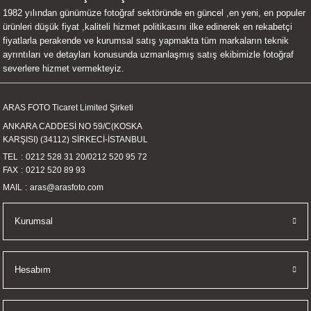
1982 yılından günümüze fotoğraf sektöründe en güncel ,en yeni, en populer
UALTI KILIF
MIXER
ları
ürünleri düşük fiyat ,kaliteli hizmet politikasını ilke edinerek en rekabetçi
fiyatlarla perakende ve kurumsal satış yapmakta tüm markaların teknik
eri
OPARLÖR
arı
ayrıntıları ve detayları konusunda uzmanlaşmış satış ekibimizle fotoğraf
severlere hizmet vermekteyiz.
UCULAR
ARAS FOTO Ticaret Limited Şirketi
M
İZÖR
ANKARA CADDESİ NO 59/C(KOSKA
KARŞISI) (34112) SİRKECİ-İSTANBUL
UARLARI
TEL
0212 528 31 20
/
0212 520 95 72
FAX
0212 520 89 93
EKNOLOJİ
MAIL
aras@arasfoto.com
ARLARI
Kurumsal
SUARI
Hesabım
UARI