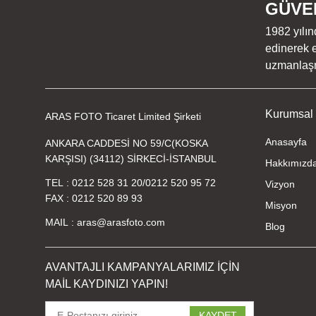
GÜVEN
1982 yılın
edinerek e
uzmanlaşmı
Kurumsal
ARAS FOTO Ticaret Limited Şirketi
Anasayfa
ANKARA CADDESİ NO 59/C(KOSKA
KARŞISI) (34112) SİRKECİ-İSTANBUL
Hakkımızd
TEL
0212 528 31 20
/
0212 520 95 72
Vizyon
FAX
0212 520 89 93
Misyon
MAIL
aras@arasfoto.com
Blog
AVANTAJLI KAMPANYALARIMIZ İÇİN
MAİL KAYDINIZI YAPIN!
KAYDET