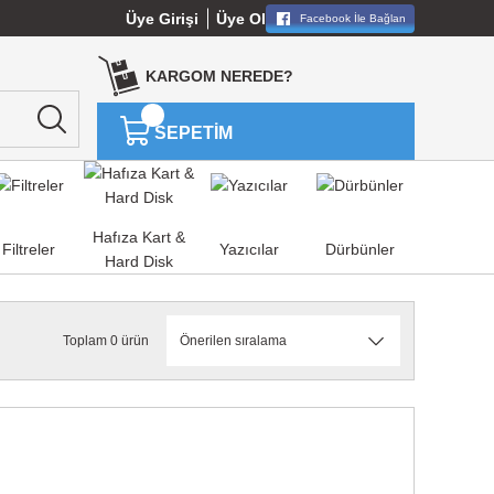
Üye Girişi
Üye Ol
Facebook İle Bağlan
KARGOM NEREDE?
SEPETİM
Hafıza Kart &
Filtreler
Yazıcılar
Dürbünler
Hard Disk
Toplam 0 ürün