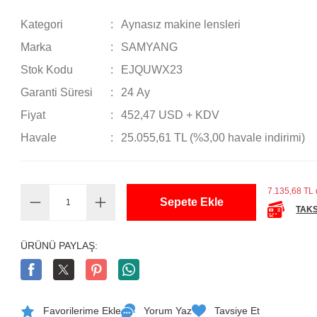
Kategori
Aynasız makine lensleri
Marka
SAMYANG
Stok Kodu
EJQUWX23
Garanti Süresi
24 Ay
Fiyat
452,47 USD + KDV
Havale
25.055,61 TL (%3,00 havale indirimi)
7.135,68 TL d
Sepete Ekle
TAKS
ÜRÜNÜ PAYLAŞ:
Yorum Yaz
Tavsiye Et