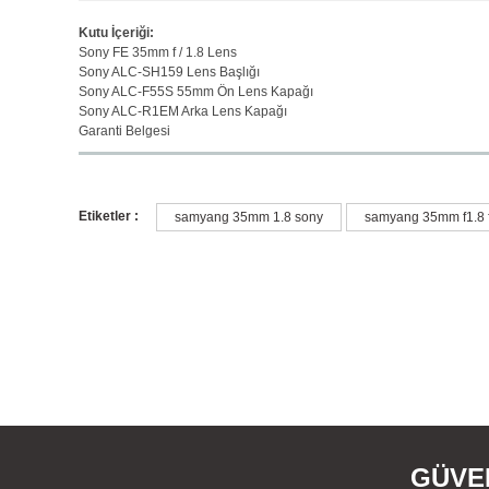
Kutu İçeriği:
Sony FE 35mm f / 1.8 Lens
Sony ALC-SH159 Lens Başlığı
Sony ALC-F55S 55mm Ön Lens Kapağı
Sony ALC-R1EM Arka Lens Kapağı
Garanti Belgesi
Etiketler :
samyang 35mm 1.8 sony
samyang 35mm f1.8 
Bu ürünün fiyat bilgisi, resim, ürün açıklamalarında ve diğer konu
Görüş ve önerileriniz için teşekkür ederiz.
Ürün resmi kalitesiz, bozuk veya görüntülenemiyor.
Ürün açıklamasında eksik bilgiler bulunuyor.
Ürün bilgilerinde hatalar bulunuyor.
Ürün fiyatı diğer sitelerden daha pahalı.
Bu ürüne benzer farklı alternatifler olmalı.
GÜVEN