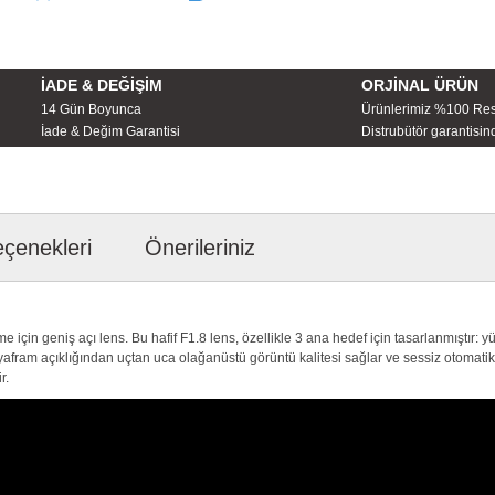
İADE & DEĞİŞİM
ORJİNAL ÜRÜN
14 Gün Boyunca
Ürünlerimiz %100 Re
İade & Değim Garantisi
Distrubütör garantisind
eçenekleri
Önerileriniz
n geniş açı lens. Bu hafif F1.8 lens, özellikle 3 ana hedef için tasarlanmıştır: yük
diyafram açıklığından uçtan uca olağanüstü görüntü kalitesi sağlar ve sessiz otoma
r.