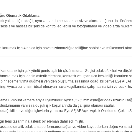
 doğru Otomatik Odaklama
zlı yakaladığını değil, aynı zamanda ne kadar sessiz ve akıcı olduğunu da düşünmesi
ssiz ve hassas bir şekilde kontrol edilebilir ve fotoğraflarda ve videolarda mükem
an korumak için 4 nokta için hava sızdırmazlığı özelliğine sahiptir ve mükemmel olm
kameranız için çok yönlü geniş açılı bir çözüm sunar. Seçici odak efektleri ve düşük
ımcı olmak için lensin asferik elemanı, kontrastı ve uçtan uca keskinliği korurken sap
ilir bir netleme tutma düğmesi yeniden oluşturma sırasında odağı kilitler ve Eye AF,
toring. Ayrıca bu lensin, ideal olmayan hava koşullarında çalışmasına izin verecek, t
 frame E-mount kameralarıyla uyumludur. Ayrıca, 52,5 mm eşdeğer odak uzaklığı sağl
 oluşturmanın yanı sıra düşük ışık koşullarında da çalışma olanağı sağlar.
odağı kilitler ve diğer işlevlerin yanı sıra Eye AF, AF Açık, Açıklık Önizleme, Çeki
in lens tasarımına asferik bir eleman dahil edilmiştir.
e hassas otomatik odaklama performansı sağlar ve video kaydederken doğru ve sess