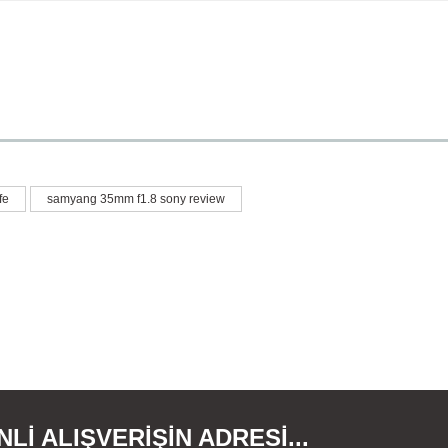
fe
samyang 35mm f1.8 sony review
larda yetersiz gördüğünüz noktaları öneri formunu kullanarak tarafımıza iletebil
Bu ürüne ilk yorumu siz yapın!
Yorum Yaz
Lİ ALIŞVERİŞİN ADRESİ...