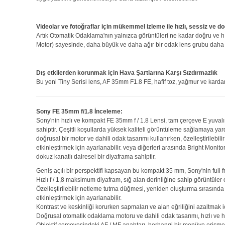
Videolar ve fotoğraflar için mükemmel izleme ile hızlı, sessiz ve
Artık Otomatik Odaklama'nın yalnızca görüntüleri ne kadar doğru ve hı
Motor) sayesinde, daha büyük ve daha ağır bir odak lens grubu daha se
Dış etkilerden korunmak için Hava Şartlarına Karşı Sızdırmazlık
Bu yeni Tiny Serisi lens, AF 35mm F1.8 FE, hafif toz, yağmur ve kard
Sony FE 35mm f/1.8 İnceleme:
Sony'nin hızlı ve kompakt FE 35mm f / 1.8 Lensi, tam çerçeve E yuvalı 
sahiptir. Çeşitli koşullarda yüksek kaliteli görüntüleme sağlamaya yard
doğrusal bir motor ve dahili odak tasarımı kullanırken, özelleştirileb
etkinleştirmek için ayarlanabilir. veya diğerleri arasında Bright Moni
dokuz kanatlı dairesel bir diyaframa sahiptir.
Geniş açılı bir perspektifi kapsayan bu kompakt 35 mm, Sony'nin full
Hızlı f / 1,8 maksimum diyafram, sığ alan derinliğine sahip görüntüler
Özelleştirilebilir netleme tutma düğmesi, yeniden oluşturma sırasında 
etkinleştirmek için ayarlanabilir.
Kontrast ve keskinliği korurken sapmaları ve alan eğriliğini azaltmak iç
Doğrusal otomatik odaklama motoru ve dahili odak tasarımı, hızlı v