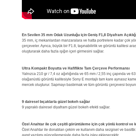
En Sevilen 35 mm Odak Uzunluğu için Geniş F1,8 Diyafram Açıklığ
35 mm, iç mekanlardan manzaralara ve hatta portrelere kadar çok yön
çerçeveler. Ayrıca, büyük bir F1.8, taşınabilirlik ve görüntü kalitesi
oluşturarak daha fazla ışığın içeri girmesini sağlar.
Ultra Kompakt Boyutta ve Hafiflikte Tam Çerçeve Performansı
Yalnızca 210 gr / 7,4 oz ağırlığında ve 65 mm / 2,55 inç çapında ve 63
olağanüstü görüntü kalitesiyle Sony E montajlı tam kare aynasız kameral
mercek oluşturur. Sapmayı bastırmak ve tüm görüntü çerçevesi boyunca
9 dairesel bıçaklarla güzel bokeh sağlar
9 yapraklı dairesel diyafram güzel bokeh efekti sağlar.
Özel Anahtar ile çok çeşitli görüntüleme için çok yönlü kontrol ve 
Özel Anahtar ile donatılan çekim ve kullanım daha sezgisel ve basittir.
aygıt yazılımı güncellemesiyle daha fazla işlev eklenecektir.