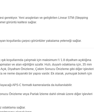
 gerekiyor. Yeni araştırılan ve geliştirilen Linear STM (Stepping
mel görüntü kalitesi sağlar.
ayan koşullarda çarpıcı görüntüler yakalama yeteneği sağlar.
 ışık koşullarında çalışmak için maksimum f / 1.8 diyafram açıklığına
maları ve alan eğriliğini azaltır. Hızlı, duyarlı odaklama için, 35 mm
 AF Açık, Diyafram Önizleme, Çekim Sonucu Önizleme gibi diğer işlevleri
oza ve neme dayanıklı bir yapısı vardır. Ek olarak, yumuşak bokeh için
ayacağı APS-C formatlı kameralarda da kullanılabilir.
m Sonucu Önizleme veya Parlak İzleme dahil olmak üzere diğer işlevleri
iz odaklama sağlar.