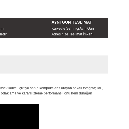
AYNI GÜN TESLİMAT
smi
Kuryeyle Sehir içi Aynı Gün
edir.
Adresinize Teslimat İmkanı
sek kaliteli çıktıya sahip kompakt lens arayan sokak fotoğrafçıları,
tik odaklama ve kararlı izleme performansı, onu hem durağan