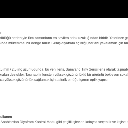
ı
lülüğü nedeniyle tüm zamanların en sevilen odak uzaklığından biridir. Yeterince g
 arasında mükemmel bir denge bulur. Geniş diyafram açıklığı, her anı yakalamak için h
,5 mm / 2,5 inç uzunluğunda; bu yeni lens, Samyang Tiny Serisi lens olarak taşınabili
arı destekler. Taşınabilir lensten yüksek çözünürlüklü bir görüntü bekleyen sokak fo
 yüksek çözünürlük sağlamak için asferik bir öğe içeren optik yapısı
kullanım
 Anahtardan Diyafram Kontrol Modu gibi çeşitli işlevleri kolayca seçebilir ve kişise