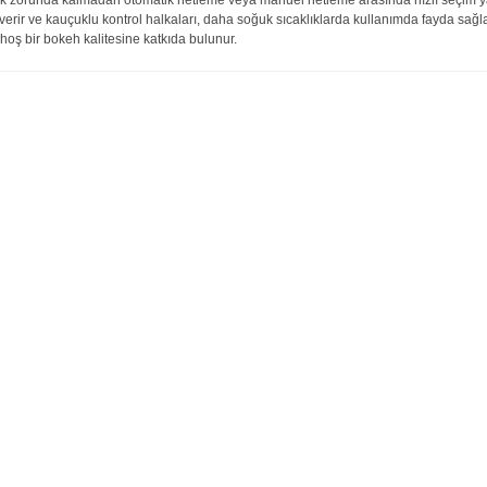
ek zorunda kalmadan otomatik netleme veya manuel netleme arasında hızlı seçim ya
verir ve kauçuklu kontrol halkaları, daha soğuk sıcaklıklarda kullanımda fayda sağla
 hoş bir bokeh kalitesine katkıda bulunur.