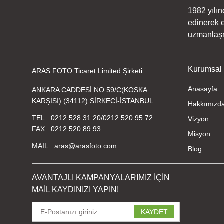
1982 yılın
edinerek e
uzmanlaşmı
Kurumsal
ARAS FOTO Ticaret Limited Şirketi
Anasayfa
ANKARA CADDESİ NO 59/C(KOSKA
KARŞISI) (34112) SİRKECİ-İSTANBUL
Hakkımızd
TEL
0212 528 31 20
/
0212 520 95 72
Vizyon
FAX
0212 520 89 93
Misyon
MAIL
aras@arasfoto.com
Blog
AVANTAJLI KAMPANYALARIMIZ İÇİN
MAİL KAYDINIZI YAPIN!
KAYDET