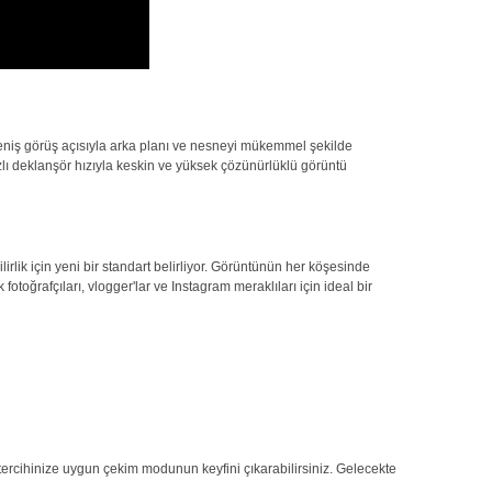
eniş görüş açısıyla arka planı ve nesneyi mükemmel şekilde
ızlı deklanşör hızıyla keskin ve yüksek çözünürlüklü görüntü
rlik için yeni bir standart belirliyor. Görüntünün her köşesinde
toğrafçıları, vlogger'lar ve Instagram meraklıları için ideal bir
l tercihinize uygun çekim modunun keyfini çıkarabilirsiniz. Gelecekte