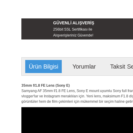
GÜVENLİ ALIŞVERİŞ
256bit SSL Sertifikası ile
Alışverişleriniz Güvende!
Ürün Bilgisi
Yorumlar
Taksit S
35mm f/1.8 FE Lens (Sony E)
Samyang AF 35mm f/1.8 FE Lens, Sony E mount uyumlu Sony full frame içi
vlogger'lar ve Instagram meraklıları için. Yeni lens, maksimum F1.8 
görüntüler hem de film çekimleri için mükemmel bir seçim haline getiri