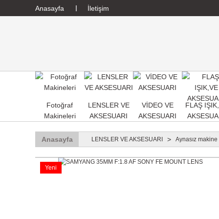
Anasayfa
İletişim
Fotoğraf
LENSLER VE
VİDEO VE
FLAŞ IŞIK
Makineleri
AKSESUARI
AKSESUARI
AKSESUA
Anasayfa
LENSLER VE AKSESUARI
Aynasız makine 
Yeni