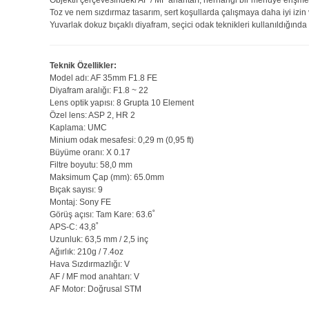
Objektif çerçevesindeki AF / MF anahtarı, herhangi bir menüye erişm
Toz ve nem sızdırmaz tasarım, sert koşullarda çalışmaya daha iyi izin 
Yuvarlak dokuz bıçaklı diyafram, seçici odak teknikleri kullanıldığında
Teknik Özellikler:
Model adı: AF 35mm F1.8 FE
Diyafram aralığı: F1.8 ~ 22
Lens optik yapısı: 8 Grupta 10 Element
Özel lens: ASP 2, HR 2
Kaplama: UMC
Minium odak mesafesi: 0,29 m (0,95 ft)
Büyüme oranı: X 0.17
Filtre boyutu: 58,0 mm
Maksimum Çap (mm): 65.0mm
Bıçak sayısı: 9
Montaj: Sony FE
Görüş açısı: Tam Kare: 63.6˚
APS-C: 43,8˚
Uzunluk: 63,5 mm / 2,5 inç
Ağırlık: 210g / 7.4oz
Hava Sızdırmazlığı: V
AF / MF mod anahtarı: V
AF Motor: Doğrusal STM