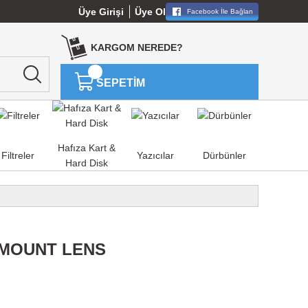
Üye Girişi
Üye Ol
Facebook İle Bağlan
KARGOM NEREDE?
SEPETİM
Hafıza Kart &
Filtreler
Yazıcılar
Dürbünler
Hard Disk
 MOUNT LENS