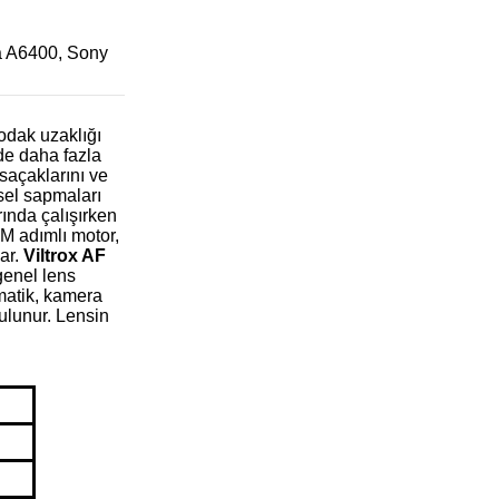
a A6400, Sony
odak uzaklığı
nde daha fazla
saçaklarını ve
esel sapmaları
ında çalışırken
TM adımlı motor,
ar.
Viltrox AF
genel lens
matik, kamera
bulunur. Lensin