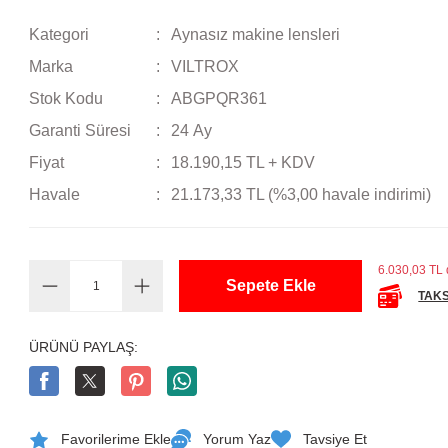
Kategori
Aynasız makine lensleri
Marka
VILTROX
Stok Kodu
ABGPQR361
Garanti Süresi
24 Ay
Fiyat
18.190,15 TL + KDV
Havale
21.173,33 TL (%3,00 havale indirimi)
6.030,03 TL d
Sepete Ekle
TAKS
ÜRÜNÜ PAYLAŞ:
Yorum Yaz
Tavsiye Et