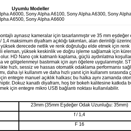
Uyumlu Modeller
lpha A6000, Sony Alpha A6100, Sony Alpha A6300, Sony Alph
lpha A6500, Sony Alpha A6600
ontajlı aynasız kameralar için tasarlanmıştır ve 35 mm eşdeğer 
 / 1,4 maksimum diyafram açıklığı takımları, alan derinliği üzeri
, yüksek derecede netlik ve renk doğruluğu elde etmek için renk 
disli eleman, yüksek keskinlik ve doğru işleme sağlamak için kür
olur. HD Nano çok katmanlı kaplama, güçlü aydınlatma koşullar
ma ve gölgelenmeyi bastırmak için ayrı öğelere uygulanmıştır. S
ikte hızlı, sessiz ve hassas otomatik odaklama performansı sağl
ı, daha iyi kullanım ve daha hızlı yanıt için kullanım sırasında 
çin entegre manuel açıklık halkası; bu halka aynı zamanda oto
hiptir. Dokuz kanatlı diyafram, hoş bir bokeh kalitesine katkıda 
ek için entegre mikro USB bağlantı noktası kullanılabilir.
23mm (35mm Eşdeğer Odak Uzunluğu: 35mm)
f / 1,4
F 16