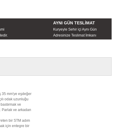
AYNI GÜN TESLİMAT
smi
Kuryeyle Sehir içi Aynı Gün
edir.
Adresinize Teslimat İmkanı
ış 35 mm'ye eşdeğer
çılı odak uzunluğu
ı bastırmak ve
ir. Parlak ve arkadan
üreten bir STM adım
ak için entegre bir