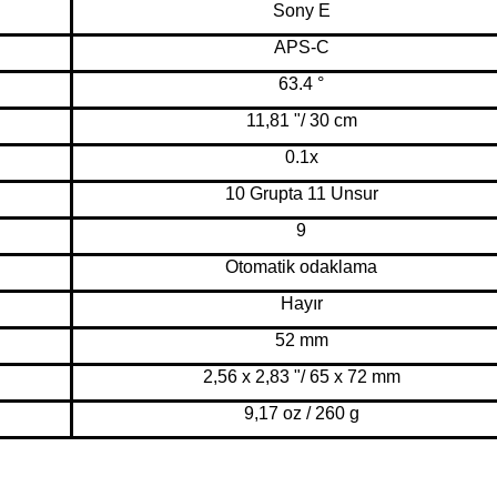
Sony E
APS-C
63.4 °
11,81 "/ 30 cm
0.1x
10 Grupta 11 Unsur
9
Otomatik odaklama
Hayır
52 mm
2,56 x 2,83 "/ 65 x 72 mm
9,17 oz / 260 g