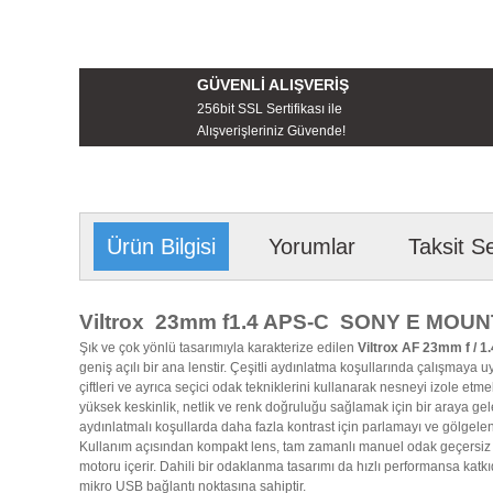
GÜVENLİ ALIŞVERİŞ
256bit SSL Sertifikası ile
Alışverişleriniz Güvende!
Ürün Bilgisi
Yorumlar
Taksit S
Viltrox 23mm f1.4 APS-C SONY E MOUN
Şık ve çok yönlü tasarımıyla karakterize edilen
Viltrox AF 23mm f / 1
geniş açılı bir ana lenstir. Çeşitli aydınlatma koşullarında çalışmay
çiftleri ve ayrıca seçici odak tekniklerini kullanarak nesneyi izole etme
yüksek keskinlik, netlik ve renk doğruluğu sağlamak için bir araya gelen
aydınlatmalı koşullarda daha fazla kontrast için parlamayı ve gölgel
Kullanım açısından kompakt lens, tam zamanlı manuel odak geçersiz k
motoru içerir. Dahili bir odaklanma tasarımı da hızlı performansa katkı
mikro USB bağlantı noktasına sahiptir.