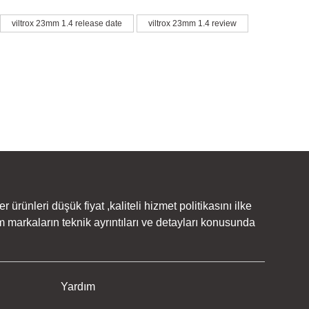
irsiniz.
viltrox 23mm 1.4 release date
viltrox 23mm 1.4 review
rünleri düşük fiyat ,kaliteli hizmet politikasını ilke
 markaların teknik ayrıntıları ve detayları konusunda
Yardım