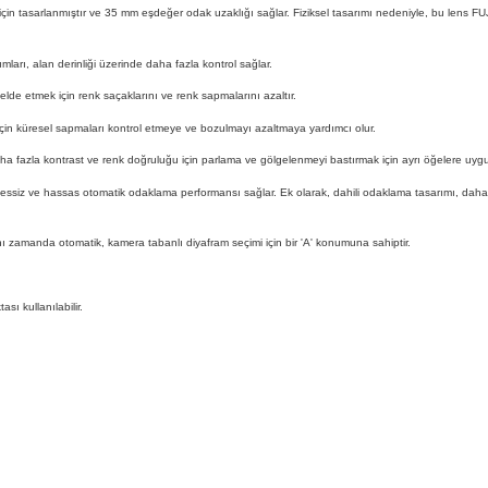
için tasarlanmıştır ve 35 mm eşdeğer odak uzaklığı sağlar. Fiziksel tasarımı nedeniyle, bu lens F
mları, alan derinliği üzerinde daha fazla kontrol sağlar.
lde etmek için renk saçaklarını ve renk sapmalarını azaltır.
 için küresel sapmaları kontrol etmeye ve bozulmayı azaltmaya yardımcı olur.
 fazla kontrast ve renk doğruluğu için parlama ve gölgelenmeyi bastırmak için ayrı öğelere uygu
 sessiz ve hassas otomatik odaklama performansı sağlar. Ek olarak, dahili odaklama tasarımı, daha
ı zamanda otomatik, kamera tabanlı diyafram seçimi için bir 'A' konumuna sahiptir.
ı kullanılabilir.