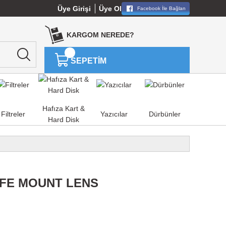
Üye Girişi
Üye Ol
Facebook İle Bağlan
KARGOM NEREDE?
SEPETİM
Hafıza Kart &
Filtreler
Yazıcılar
Dürbünler
Hard Disk
 FE MOUNT LENS