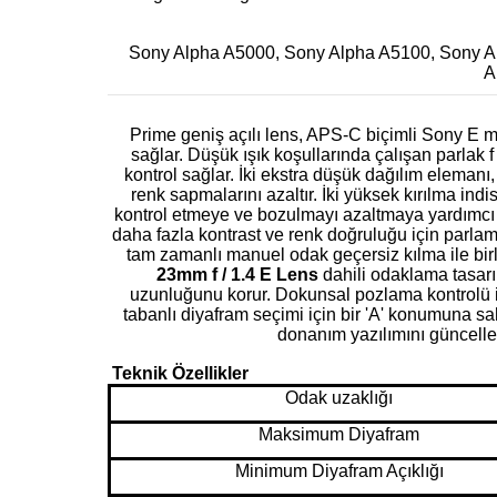
Sony Alpha A5000, Sony Alpha A5100, Sony A
A
Prime geniş açılı lens, APS-C biçimli Sony E m
sağlar. Düşük ışık koşullarında çalışan parlak f
kontrol sağlar. İki ekstra düşük dağılım elemanı
renk sapmalarını azaltır. İki yüksek kırılma in
kontrol etmeye ve bozulmayı azaltmaya yardımcı 
daha fazla kontrast ve renk doğruluğu için parla
tam zamanlı manuel odak geçersiz kılma ile birl
23mm f / 1.4 E Lens
dahili odaklama tasarım
uzunluğunu korur. Dokunsal pozlama kontrolü i
tabanlı diyafram seçimi için bir 'A' konumuna sa
donanım yazılımını güncellem
Teknik Özellikler
Odak uzaklığı
Maksimum Diyafram
Minimum Diyafram Açıklığı