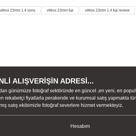
larda yetersiz gördüğünüz noktaları öneri formunu kullanarak tarafımıza iletebil
viltrox 23mm 1.4 sony
viltrox 23mm fuji
viltrox 23mm 1.4 fuji review
Bu ürüne ilk yorumu siz yapın!
Yorum Yaz
Lİ ALIŞVERİŞİN ADRESİ...
dan günümüze fotoğraf sektöründe en güncel ,en yeni, en populer ü
n rekabetçi fiyatlarla perakende ve kurumsal satış yapmakta tüm
Gönder
ş satış ekibimizle fotoğraf severlere hizmet vermekteyiz.
Hesabım