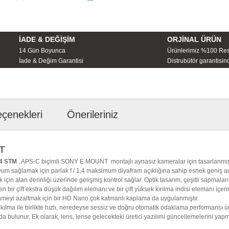
İADE & DEĞİŞİM
ORJİNAL ÜRÜN
14 Gün Boyunca
Ürünlerimiz %100 Re
İade & Değim Garantisi
Distrubütör garantisind
eçenekleri
Önerileriniz
T
.4 STM
, APS-C biçimli SONY E MOUNT montajlı aynasız kameralar için tasarlanm
a uyum sağlamak için parlak f / 1,4 maksimum diyafram açıklığına sahip esnek geniş a
k için alan derinliği üzerinde gelişmiş kontrol sağlar. Optik tasarım, çeşitli sapmalar
 bir çift ekstra düşük dağılım elemanı ve bir çift yüksek kırılma indisi elemanı içer
enmeyi azaltmak için bir HD Nano çok katmanlı kaplama da uygulanmıştır.
ılma ile birlikte hızlı, neredeyse sessiz ve doğru otomatik odaklama performansı 
da bulunur. Ek olarak, lens, lense gelecekteki üretici yazılımı güncellemelerini yapm