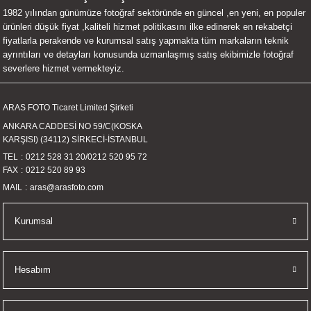
1982 yılından günümüze fotoğraf sektöründe en güncel ,en yeni, en populer
UALTI KILIF
MIXER
ları
ürünleri düşük fiyat ,kaliteli hizmet politikasını ilke edinerek en rekabetçi
fiyatlarla perakende ve kurumsal satış yapmakta tüm markaların teknik
eri
OPARLÖR
arı
ayrıntıları ve detayları konusunda uzmanlaşmış satış ekibimizle fotoğraf
severlere hizmet vermekteyiz.
UCULAR
ARAS FOTO Ticaret Limited Şirketi
M
İZÖR
ANKARA CADDESİ NO 59/C(KOSKA
KARŞISI) (34112) SİRKECİ-İSTANBUL
UARLARI
TEL
0212 528 31 20
/
0212 520 95 72
FAX
0212 520 89 93
EKNOLOJİ
MAIL
aras@arasfoto.com
ARLARI
Kurumsal
SUARI
Hesabım
UARI