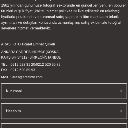
1982 yılından günümüze fotoğraf sektöründe en güncel ,en yeni, en populer
UALTI KILIF
MIXER
ları
ürünleri düşük fiyat ,kaliteli hizmet politikasını ilke edinerek en rekabetçi
fiyatlarla perakende ve kurumsal satış yapmakta tüm markaların teknik
eri
OPARLÖR
arı
ayrıntıları ve detayları konusunda uzmanlaşmış satış ekibimizle fotoğraf
severlere hizmet vermekteyiz.
UCULAR
ARAS FOTO Ticaret Limited Şirketi
M
İZÖR
ANKARA CADDESİ NO 59/C(KOSKA
KARŞISI) (34112) SİRKECİ-İSTANBUL
UARLARI
TEL
0212 528 31 20
/
0212 520 95 72
FAX
0212 520 89 93
EKNOLOJİ
MAIL
aras@arasfoto.com
ARLARI
Kurumsal
SUARI
Hesabım
UARI