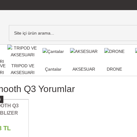
,VE
TRIPOD VE
Çantalar
AKSESUAR
DRONE
RI
AKSESUARI
mooth Q3 Yorumlar
i
OOTH Q3
ABLIZER
8 TL