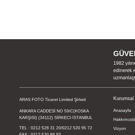
GÜVEN
1982 yılın
edinerek e
uzmanlaşmı
Kurumsal
ARAS FOTO Ticaret Limited Şirketi
Anasayfa
ANKARA CADDESİ NO 59/C(KOSKA
KARŞISI) (34112) SİRKECİ-İSTANBUL
Hakkımızd
TEL
0212 528 31 20
/
0212 520 95 72
Vizyon
FAX
0212 520 89 93