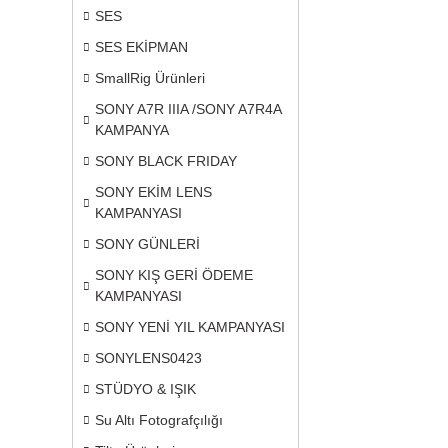
SES
SES EKİPMAN
SmallRig Ürünleri
SONY A7R IIIA /SONY A7R4A
KAMPANYA
SONY BLACK FRIDAY
SONY EKİM LENS
KAMPANYASI
SONY GÜNLERİ
SONY KIŞ GERİ ÖDEME
KAMPANYASI
SONY YENİ YIL KAMPANYASI
SONYLENS0423
STÜDYO & IŞIK
Su Altı Fotografçılığı