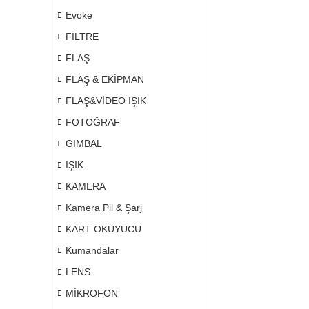
Evoke
FİLTRE
FLAŞ
FLAŞ & EKİPMAN
FLAŞ&VİDEO IŞIK
FOTOĞRAF
GIMBAL
IŞIK
KAMERA
Kamera Pil & Şarj
KART OKUYUCU
Kumandalar
LENS
MİKROFON