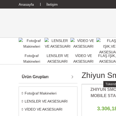
Anasayfa
İletişim
Fotoğraf
LENSLER VE
VİDEO VE
FLAŞ IŞIK
Makineleri
AKSESUARI
AKSESUARI
AKSESUA
Zhiyun S
Ürün Grupları
Tükend
ZHIYUN SM
Fotoğraf Makineleri
MOBILE ST
LENSLER VE AKSESUARI
3.306,1
VİDEO VE AKSESUARI