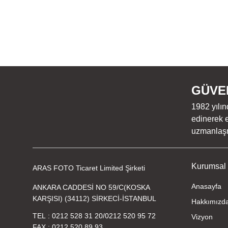
GÜVEN
1982 yılın
edinerek e
uzmanlaşmı
Kurumsal
ARAS FOTO Ticaret Limited Şirketi
Anasayfa
ANKARA CADDESİ NO 59/C(KOSKA
KARŞISI) (34112) SİRKECİ-İSTANBUL
Hakkımızd
TEL
0212 528 31 20
/
0212 520 95 72
Vizyon
FAX
0212 520 89 93