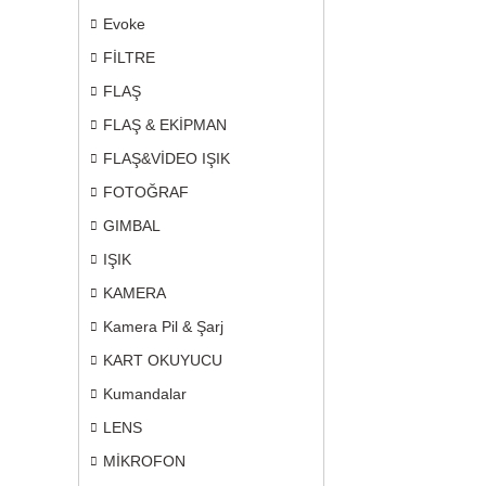
Evoke
FİLTRE
FLAŞ
FLAŞ & EKİPMAN
FLAŞ&VİDEO IŞIK
FOTOĞRAF
GIMBAL
IŞIK
KAMERA
Kamera Pil & Şarj
KART OKUYUCU
Kumandalar
LENS
MİKROFON