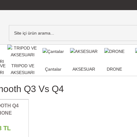
,VE
TRIPOD VE
Çantalar
AKSESUAR
DRONE
RI
AKSESUARI
mooth Q3 Vs Q4
OOTH Q4
HONE
ZER
8 TL