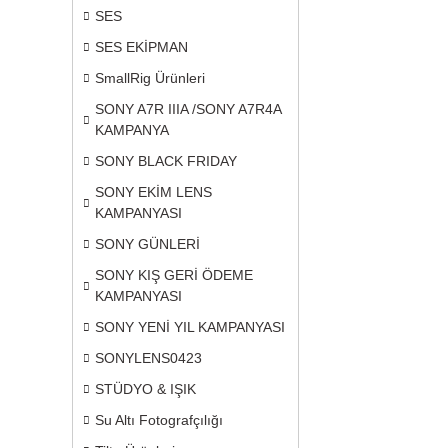
SES
SES EKİPMAN
SmallRig Ürünleri
SONY A7R IIIA /SONY A7R4A
KAMPANYA
SONY BLACK FRIDAY
SONY EKİM LENS
KAMPANYASI
SONY GÜNLERİ
SONY KIŞ GERİ ÖDEME
KAMPANYASI
SONY YENİ YIL KAMPANYASI
SONYLENS0423
STÜDYO & IŞIK
Su Altı Fotografçılığı