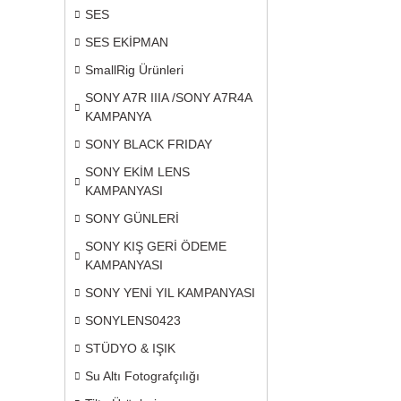
SES
SES EKİPMAN
SmallRig Ürünleri
SONY A7R IIIA /SONY A7R4A
KAMPANYA
SONY BLACK FRIDAY
SONY EKİM LENS
KAMPANYASI
SONY GÜNLERİ
SONY KIŞ GERİ ÖDEME
KAMPANYASI
SONY YENİ YIL KAMPANYASI
SONYLENS0423
STÜDYO & IŞIK
Su Altı Fotografçılığı