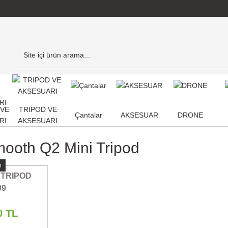
,VE
TRIPOD VE
Çantalar
AKSESUAR
DRONE
RI
AKSESUARI
ooth Q2 Mini Tripod
i
 TRIPOD
09
0 TL