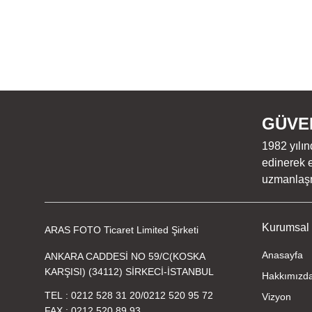
GÜVEN
1982 yılın
edinerek e
uzmanlaşmı
Kurumsal
ARAS FOTO Ticaret Limited Şirketi
Anasayfa
ANKARA CADDESİ NO 59/C(KOSKA
KARŞISI) (34112) SİRKECİ-İSTANBUL
Hakkımızd
TEL
0212 528 31 20
/
0212 520 95 72
Vizyon
FAX
0212 520 89 93