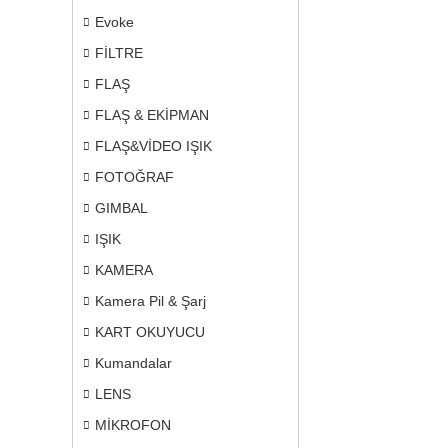
Evoke
FİLTRE
FLAŞ
FLAŞ & EKİPMAN
FLAŞ&VİDEO IŞIK
FOTOĞRAF
GIMBAL
IŞIK
KAMERA
Kamera Pil & Şarj
KART OKUYUCU
Kumandalar
LENS
MİKROFON