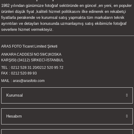
1982 yılından günümüze fotoğraf sektöründe en güncel ,en yeni, en populer
UALTI KILIF
MIXER
ları
ürünleri düşük fiyat ,kaliteli hizmet politikasını ilke edinerek en rekabetçi
fiyatlarla perakende ve kurumsal satış yapmakta tüm markaların teknik
eri
OPARLÖR
arı
ayrıntıları ve detayları konusunda uzmanlaşmış satış ekibimizle fotoğraf
severlere hizmet vermekteyiz.
UCULAR
ARAS FOTO Ticaret Limited Şirketi
M
İZÖR
ANKARA CADDESİ NO 59/C(KOSKA
KARŞISI) (34112) SİRKECİ-İSTANBUL
UARLARI
TEL
0212 528 31 20
/
0212 520 95 72
FAX
0212 520 89 93
EKNOLOJİ
MAIL
aras@arasfoto.com
ARLARI
Kurumsal
SUARI
Hesabım
UARI