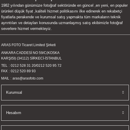
1982 yılından günümüze fotoğraf sektöründe en güncel ,en yeni, en populer
UALTI KILIF
MIXER
ları
ürünleri düşük fiyat ,kaliteli hizmet politikasını ilke edinerek en rekabetçi
fiyatlarla perakende ve kurumsal satış yapmakta tüm markaların teknik
eri
OPARLÖR
arı
ayrıntıları ve detayları konusunda uzmanlaşmış satış ekibimizle fotoğraf
severlere hizmet vermekteyiz.
UCULAR
ARAS FOTO Ticaret Limited Şirketi
M
İZÖR
ANKARA CADDESİ NO 59/C(KOSKA
KARŞISI) (34112) SİRKECİ-İSTANBUL
UARLARI
TEL
0212 528 31 20
/
0212 520 95 72
FAX
0212 520 89 93
EKNOLOJİ
MAIL
aras@arasfoto.com
ARLARI
Kurumsal
SUARI
Hesabım
UARI