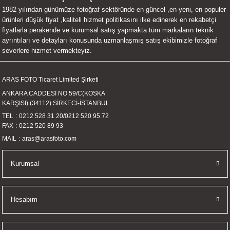
1982 yılından günümüze fotoğraf sektöründe en güncel ,en yeni, en populer
UALTI KILIF
MIXER
ları
ürünleri düşük fiyat ,kaliteli hizmet politikasını ilke edinerek en rekabetçi
fiyatlarla perakende ve kurumsal satış yapmakta tüm markaların teknik
eri
OPARLÖR
arı
ayrıntıları ve detayları konusunda uzmanlaşmış satış ekibimizle fotoğraf
severlere hizmet vermekteyiz.
UCULAR
ARAS FOTO Ticaret Limited Şirketi
M
İZÖR
ANKARA CADDESİ NO 59/C(KOSKA
KARŞISI) (34112) SİRKECİ-İSTANBUL
UARLARI
TEL
0212 528 31 20
/
0212 520 95 72
FAX
0212 520 89 93
EKNOLOJİ
MAIL
aras@arasfoto.com
ARLARI
Kurumsal
SUARI
Hesabım
UARI