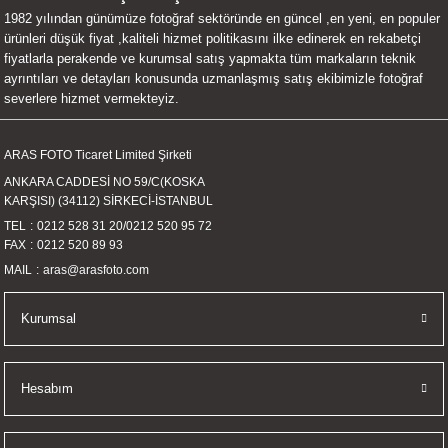
1982 yılından günümüze fotoğraf sektöründe en güncel ,en yeni, en populer
UALTI KILIF
MIXER
ları
ürünleri düşük fiyat ,kaliteli hizmet politikasını ilke edinerek en rekabetçi
fiyatlarla perakende ve kurumsal satış yapmakta tüm markaların teknik
eri
OPARLÖR
arı
ayrıntıları ve detayları konusunda uzmanlaşmış satış ekibimizle fotoğraf
severlere hizmet vermekteyiz.
UCULAR
ARAS FOTO Ticaret Limited Şirketi
M
İZÖR
ANKARA CADDESİ NO 59/C(KOSKA
KARŞISI) (34112) SİRKECİ-İSTANBUL
UARLARI
TEL
0212 528 31 20
/
0212 520 95 72
FAX
0212 520 89 93
EKNOLOJİ
MAIL
aras@arasfoto.com
ARLARI
Kurumsal
SUARI
Hesabım
UARI