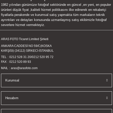
1982 yılından günümüze fotoğraf sektöründe en güncel ,en yeni, en populer
UALTI KILIF
MIXER
ları
ürünleri düşük fiyat ,kaliteli hizmet politikasını ilke edinerek en rekabetçi
fiyatlarla perakende ve kurumsal satış yapmakta tüm markaların teknik
eri
OPARLÖR
arı
ayrıntıları ve detayları konusunda uzmanlaşmış satış ekibimizle fotoğraf
severlere hizmet vermekteyiz.
UCULAR
ARAS FOTO Ticaret Limited Şirketi
M
İZÖR
ANKARA CADDESİ NO 59/C(KOSKA
KARŞISI) (34112) SİRKECİ-İSTANBUL
UARLARI
TEL
0212 528 31 20
/
0212 520 95 72
FAX
0212 520 89 93
EKNOLOJİ
MAIL
aras@arasfoto.com
ARLARI
Kurumsal
SUARI
Hesabım
UARI