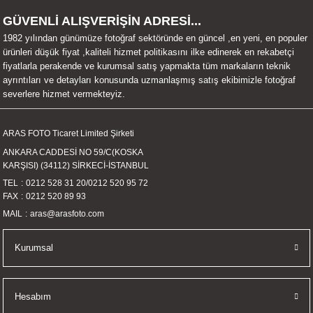
UALTI KILIF
MIXER
ları
GÜVENLİ ALIŞVERİŞİN ADRESİ...
1982 yılından günümüze fotoğraf sektöründe en güncel ,en yeni, en populer
eri
OPARLÖR
arı
ürünleri düşük fiyat ,kaliteli hizmet politikasını ilke edinerek en rekabetçi
fiyatlarla perakende ve kurumsal satış yapmakta tüm markaların teknik
ayrıntıları ve detayları konusunda uzmanlaşmış satış ekibimizle fotoğraf
UCULAR
severlere hizmet vermekteyiz.
M
İZÖR
ARAS FOTO Ticaret Limited Şirketi
ANKARA CADDESİ NO 59/C(KOSKA
UARLARI
KARŞISI) (34112) SİRKECİ-İSTANBUL
TEL
0212 528 31 20
/
0212 520 95 72
EKNOLOJİ
FAX
0212 520 89 93
MAIL
aras@arasfoto.com
ARLARI
Kurumsal
SUARI
UARI
Hesabım