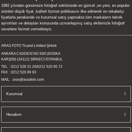
1982 yılından günümüze fotoğraf sektöründe en güncel ,en yeni, en populer
UALTI KILIF
MIXER
ları
ürünleri düşük fiyat ,kaliteli hizmet politikasını ilke edinerek en rekabetçi
fiyatlarla perakende ve kurumsal satış yapmakta tüm markaların teknik
eri
OPARLÖR
arı
ayrıntıları ve detayları konusunda uzmanlaşmış satış ekibimizle fotoğraf
severlere hizmet vermekteyiz.
UCULAR
ARAS FOTO Ticaret Limited Şirketi
M
İZÖR
ANKARA CADDESİ NO 59/C(KOSKA
KARŞISI) (34112) SİRKECİ-İSTANBUL
UARLARI
TEL
0212 528 31 20
/
0212 520 95 72
FAX
0212 520 89 93
EKNOLOJİ
MAIL
aras@arasfoto.com
ARLARI
Kurumsal
SUARI
Hesabım
UARI