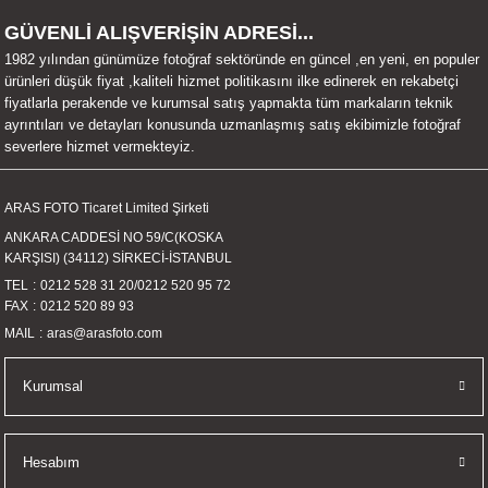
UALTI KILIF
MIXER
ları
GÜVENLİ ALIŞVERİŞİN ADRESİ...
1982 yılından günümüze fotoğraf sektöründe en güncel ,en yeni, en populer
eri
OPARLÖR
arı
ürünleri düşük fiyat ,kaliteli hizmet politikasını ilke edinerek en rekabetçi
fiyatlarla perakende ve kurumsal satış yapmakta tüm markaların teknik
ayrıntıları ve detayları konusunda uzmanlaşmış satış ekibimizle fotoğraf
UCULAR
severlere hizmet vermekteyiz.
M
İZÖR
ARAS FOTO Ticaret Limited Şirketi
ANKARA CADDESİ NO 59/C(KOSKA
UARLARI
KARŞISI) (34112) SİRKECİ-İSTANBUL
TEL
0212 528 31 20
/
0212 520 95 72
EKNOLOJİ
FAX
0212 520 89 93
MAIL
aras@arasfoto.com
ARLARI
Kurumsal
SUARI
UARI
Hesabım