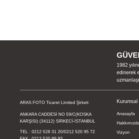
GÜVEN
1982 yılın
edinerek e
uzmanlaşmı
Kurumsal
ARAS FOTO Ticaret Limited Şirketi
Anasayfa
ANKARA CADDESİ NO 59/C(KOSKA
KARŞISI) (34112) SİRKECİ-İSTANBUL
Hakkımızd
TEL
0212 528 31 20
/
0212 520 95 72
Vizyon
FAX
0212 520 89 93