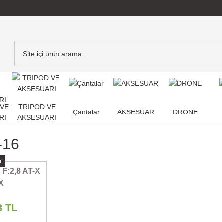
,VE
TRIPOD VE
Çantalar
AKSESUAR
DRONE
RI
AKSESUARI
-16
i
 F:2,8 AT-X
X
3 TL