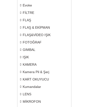
Evoke
FİLTRE
FLAŞ
FLAŞ & EKİPMAN
FLAŞ&VİDEO IŞIK
FOTOĞRAF
GIMBAL
IŞIK
KAMERA
Kamera Pil & Şarj
KART OKUYUCU
Kumandalar
LENS
MİKROFON