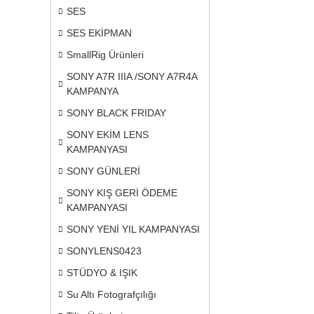
SES
SES EKİPMAN
SmallRig Ürünleri
SONY A7R IIIA /SONY A7R4A
KAMPANYA
SONY BLACK FRIDAY
SONY EKİM LENS
KAMPANYASI
SONY GÜNLERİ
SONY KIŞ GERİ ÖDEME
KAMPANYASI
SONY YENİ YIL KAMPANYASI
SONYLENS0423
STÜDYO & IŞIK
Su Altı Fotografçılığı