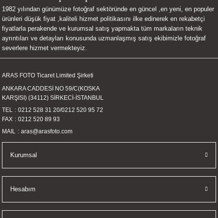
1982 yılından günümüze fotoğraf sektöründe en güncel ,en yeni, en populer
UALTI KILIF
MIXER
ları
ürünleri düşük fiyat ,kaliteli hizmet politikasını ilke edinerek en rekabetçi
fiyatlarla perakende ve kurumsal satış yapmakta tüm markaların teknik
eri
OPARLÖR
arı
ayrıntıları ve detayları konusunda uzmanlaşmış satış ekibimizle fotoğraf
severlere hizmet vermekteyiz.
UCULAR
ARAS FOTO Ticaret Limited Şirketi
M
İZÖR
ANKARA CADDESİ NO 59/C(KOSKA
KARŞISI) (34112) SİRKECİ-İSTANBUL
UARLARI
TEL
0212 528 31 20
/
0212 520 95 72
FAX
0212 520 89 93
EKNOLOJİ
MAIL
aras@arasfoto.com
ARLARI
Kurumsal
SUARI
Hesabım
UARI