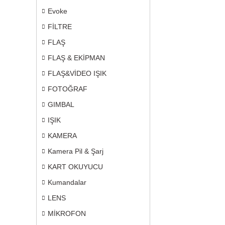
Evoke
FİLTRE
FLAŞ
FLAŞ & EKİPMAN
FLAŞ&VİDEO IŞIK
FOTOĞRAF
GIMBAL
IŞIK
KAMERA
Kamera Pil & Şarj
KART OKUYUCU
Kumandalar
LENS
MİKROFON