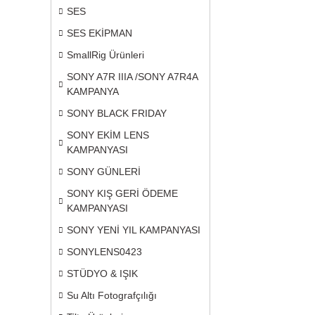
SES
SES EKİPMAN
SmallRig Ürünleri
SONY A7R IIIA /SONY A7R4A
KAMPANYA
SONY BLACK FRIDAY
SONY EKİM LENS
KAMPANYASI
SONY GÜNLERİ
SONY KIŞ GERİ ÖDEME
KAMPANYASI
SONY YENİ YIL KAMPANYASI
SONYLENS0423
STÜDYO & IŞIK
Su Altı Fotografçılığı