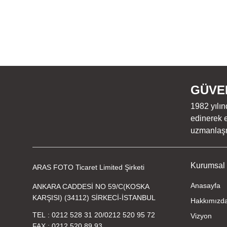
GÜVEN
1982 yılın
edinerek e
uzmanlaşmı
Kurumsal
ARAS FOTO Ticaret Limited Şirketi
Anasayfa
ANKARA CADDESİ NO 59/C(KOSKA
KARŞISI) (34112) SİRKECİ-İSTANBUL
Hakkımızd
TEL
0212 528 31 20
/
0212 520 95 72
Vizyon
FAX
0212 520 89 93