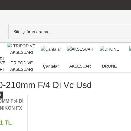
,VE
TRIPOD VE
Çantalar
AKSESUAR
DRONE
RI
AKSESUARI
0-210mm F/4 Di Vc Usd
i
MM F:4 Dİ
NIKON FX
T
11 TL