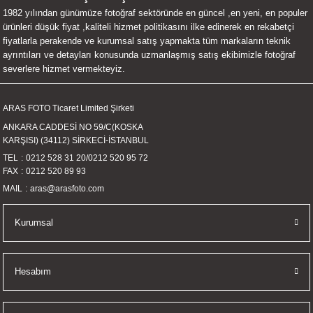
1982 yılından günümüze fotoğraf sektöründe en güncel ,en yeni, en populer
UALTI KILIF
MIXER
ları
ürünleri düşük fiyat ,kaliteli hizmet politikasını ilke edinerek en rekabetçi
fiyatlarla perakende ve kurumsal satış yapmakta tüm markaların teknik
eri
OPARLÖR
arı
ayrıntıları ve detayları konusunda uzmanlaşmış satış ekibimizle fotoğraf
severlere hizmet vermekteyiz.
UCULAR
ARAS FOTO Ticaret Limited Şirketi
M
İZÖR
ANKARA CADDESİ NO 59/C(KOSKA
KARŞISI) (34112) SİRKECİ-İSTANBUL
UARLARI
TEL
0212 528 31 20
/
0212 520 95 72
FAX
0212 520 89 93
EKNOLOJİ
MAIL
aras@arasfoto.com
ARLARI
Kurumsal
SUARI
Hesabım
UARI