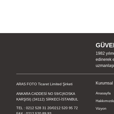
GÜVEN
1982 yılın
edinerek e
uzmanlaşmı
Kurumsal
ARAS FOTO Ticaret Limited Şirketi
Anasayfa
ANKARA CADDESİ NO 59/C(KOSKA
KARŞISI) (34112) SİRKECİ-İSTANBUL
Hakkımızd
TEL
0212 528 31 20
/
0212 520 95 72
Vizyon
FAX
0212 520 89 93