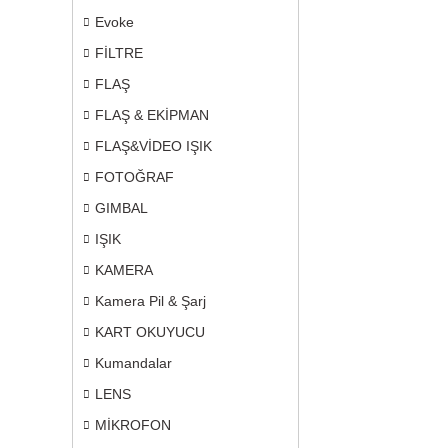
Evoke
FİLTRE
FLAŞ
FLAŞ & EKİPMAN
FLAŞ&VİDEO IŞIK
FOTOĞRAF
GIMBAL
IŞIK
KAMERA
Kamera Pil & Şarj
KART OKUYUCU
Kumandalar
LENS
MİKROFON