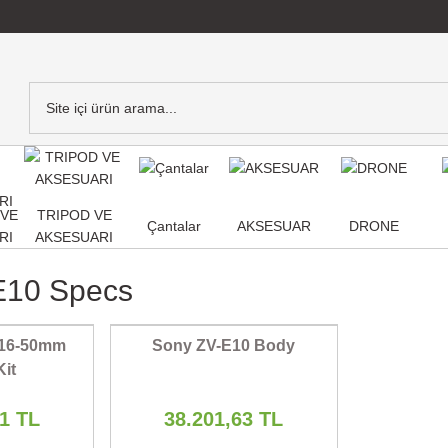
,VE
TRIPOD VE
Çantalar
AKSESUAR
DRONE
RI
AKSESUARI
E10 Specs
 16-50mm
Sony ZV-E10 Body
Kit
41 TL
38.201,63 TL