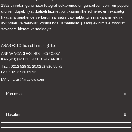
1982 yılından günümüze fotoğraf sektöründe en güncel ,en yeni, en populer
UALTI KILIF
MIXER
ları
ürünleri düşük fiyat ,kaliteli hizmet politikasını ilke edinerek en rekabetçi
fiyatlarla perakende ve kurumsal satış yapmakta tüm markaların teknik
eri
OPARLÖR
arı
ayrıntıları ve detayları konusunda uzmanlaşmış satış ekibimizle fotoğraf
severlere hizmet vermekteyiz.
UCULAR
ARAS FOTO Ticaret Limited Şirketi
M
İZÖR
ANKARA CADDESİ NO 59/C(KOSKA
KARŞISI) (34112) SİRKECİ-İSTANBUL
UARLARI
TEL
0212 528 31 20
/
0212 520 95 72
FAX
0212 520 89 93
EKNOLOJİ
MAIL
aras@arasfoto.com
ARLARI
Kurumsal
SUARI
Hesabım
UARI