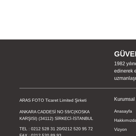
GÜVEN
1982 yılın
edinerek e
uzmanlaşmı
Kurumsal
ARAS FOTO Ticaret Limited Şirketi
Anasayfa
ANKARA CADDESİ NO 59/C(KOSKA
KARŞISI) (34112) SİRKECİ-İSTANBUL
Hakkımızd
TEL
0212 528 31 20
/
0212 520 95 72
Vizyon
FAX
0212 520 89 93