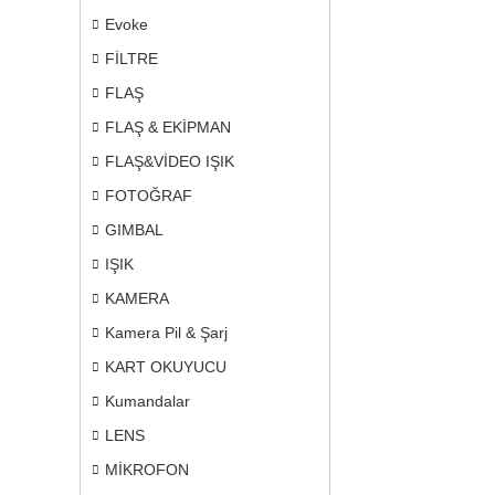
Evoke
FİLTRE
FLAŞ
FLAŞ & EKİPMAN
FLAŞ&VİDEO IŞIK
FOTOĞRAF
GIMBAL
IŞIK
KAMERA
Kamera Pil & Şarj
KART OKUYUCU
Kumandalar
LENS
MİKROFON