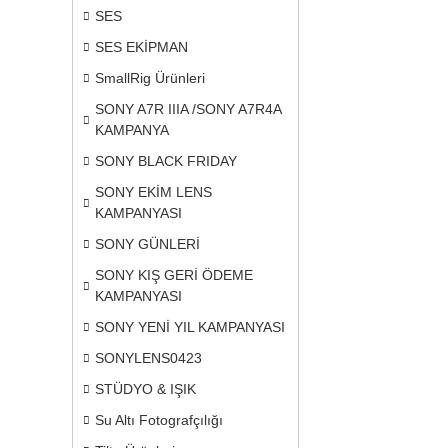
SES
SES EKİPMAN
SmallRig Ürünleri
SONY A7R IIIA /SONY A7R4A
KAMPANYA
SONY BLACK FRIDAY
SONY EKİM LENS
KAMPANYASI
SONY GÜNLERİ
SONY KIŞ GERİ ÖDEME
KAMPANYASI
SONY YENİ YIL KAMPANYASI
SONYLENS0423
STÜDYO & IŞIK
Su Altı Fotografçılığı