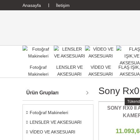
Anasayfa
İletişim
Fotoğraf
LENSLER VE
VİDEO VE
FLAŞ IŞIK
Makineleri
AKSESUARI
AKSESUARI
AKSESUA
Sony Rx0 
Ürün Grupları
Tükend
SONY RX0 II
Fotoğraf Makineleri
KAME
LENSLER VE AKSESUARI
11.093,
VİDEO VE AKSESUARI