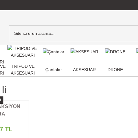
,VE
TRIPOD VE
Çantalar
AKSESUAR
DRONE
RI
AKSESUARI
Ii
i
 AKSİYON
RA
67 TL