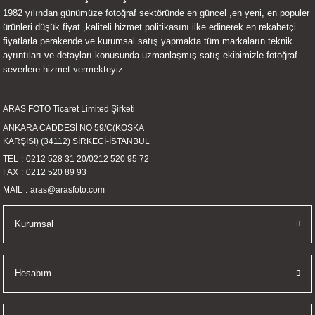
1982 yılından günümüze fotoğraf sektöründe en güncel ,en yeni, en populer
UALTI KILIF
MIXER
ları
ürünleri düşük fiyat ,kaliteli hizmet politikasını ilke edinerek en rekabetçi
fiyatlarla perakende ve kurumsal satış yapmakta tüm markaların teknik
eri
OPARLÖR
arı
ayrıntıları ve detayları konusunda uzmanlaşmış satış ekibimizle fotoğraf
severlere hizmet vermekteyiz.
UCULAR
ARAS FOTO Ticaret Limited Şirketi
M
İZÖR
ANKARA CADDESİ NO 59/C(KOSKA
KARŞISI) (34112) SİRKECİ-İSTANBUL
UARLARI
TEL
0212 528 31 20
/
0212 520 95 72
FAX
0212 520 89 93
EKNOLOJİ
MAIL
aras@arasfoto.com
ARLARI
Kurumsal
SUARI
Hesabım
UARI