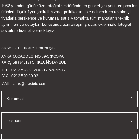
1982 yılından günümüze fotoğraf sektöründe en güncel ,en yeni, en populer
UALTI KILIF
MIXER
ları
ürünleri düşük fiyat ,kaliteli hizmet politikasını ilke edinerek en rekabetçi
fiyatlarla perakende ve kurumsal satış yapmakta tüm markaların teknik
eri
OPARLÖR
arı
ayrıntıları ve detayları konusunda uzmanlaşmış satış ekibimizle fotoğraf
severlere hizmet vermekteyiz.
UCULAR
ARAS FOTO Ticaret Limited Şirketi
M
İZÖR
ANKARA CADDESİ NO 59/C(KOSKA
KARŞISI) (34112) SİRKECİ-İSTANBUL
UARLARI
TEL
0212 528 31 20
/
0212 520 95 72
FAX
0212 520 89 93
EKNOLOJİ
MAIL
aras@arasfoto.com
ARLARI
Kurumsal
SUARI
Hesabım
UARI