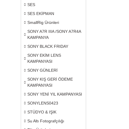
SES
SES EKİPMAN
SmallRig Ürünleri
SONY A7R IIIA /SONY A7R4A
KAMPANYA
SONY BLACK FRIDAY
SONY EKİM LENS
KAMPANYASI
SONY GÜNLERİ
SONY KIŞ GERİ ÖDEME
KAMPANYASI
SONY YENİ YIL KAMPANYASI
SONYLENS0423
STÜDYO & IŞIK
Su Altı Fotografçılığı