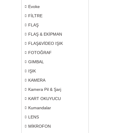
Evoke
FİLTRE
FLAŞ
FLAŞ & EKİPMAN
FLAŞ&VİDEO IŞIK
FOTOĞRAF
GIMBAL
IŞIK
KAMERA
Kamera Pil & Şarj
KART OKUYUCU
Kumandalar
LENS
MİKROFON