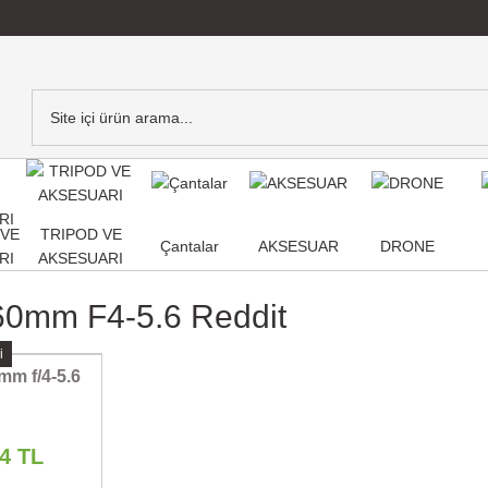
,VE
TRIPOD VE
Çantalar
AKSESUAR
DRONE
RI
AKSESUARI
60mm F4-5.6 Reddit
i
mm f/4-5.6
04 TL