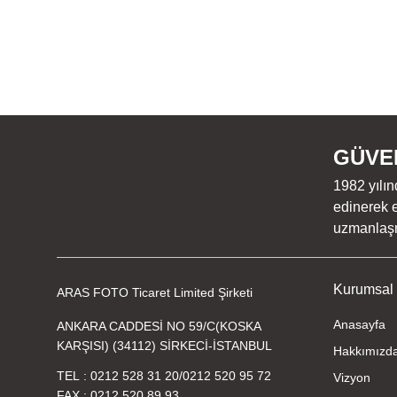
GÜVEN
1982 yılın
edinerek e
uzmanlaşmı
Kurumsal
ARAS FOTO Ticaret Limited Şirketi
Anasayfa
ANKARA CADDESİ NO 59/C(KOSKA
KARŞISI) (34112) SİRKECİ-İSTANBUL
Hakkımızd
TEL
0212 528 31 20
/
0212 520 95 72
Vizyon
FAX
0212 520 89 93