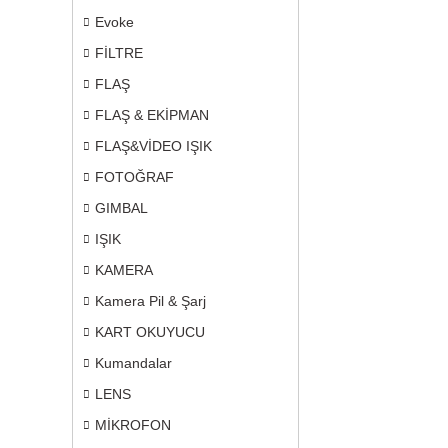
Evoke
FİLTRE
FLAŞ
FLAŞ & EKİPMAN
FLAŞ&VİDEO IŞIK
FOTOĞRAF
GIMBAL
IŞIK
KAMERA
Kamera Pil & Şarj
KART OKUYUCU
Kumandalar
LENS
MİKROFON