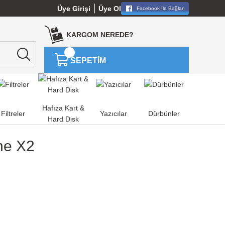
Üye Girişi
Üye Ol
Facebook İle Bağlan
KARGOM NEREDE?
SEPETİM
Hafıza Kart &
Filtreler
Yazıcılar
Dürbünler
Hard Disk
One X2