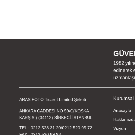
GÜVEN
1982 yılın
edinerek e
uzmanlaşmı
Kurumsal
ARAS FOTO Ticaret Limited Şirketi
Anasayfa
ANKARA CADDESİ NO 59/C(KOSKA
KARŞISI) (34112) SİRKECİ-İSTANBUL
Hakkımızd
TEL
0212 528 31 20
/
0212 520 95 72
Vizyon
FAX
0212 520 89 93