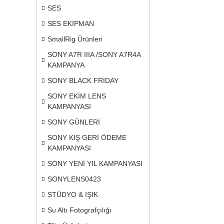
SES
SES EKİPMAN
SmallRig Ürünleri
SONY A7R IIIA /SONY A7R4A
KAMPANYA
SONY BLACK FRIDAY
SONY EKİM LENS
KAMPANYASI
SONY GÜNLERİ
SONY KIŞ GERİ ÖDEME
KAMPANYASI
SONY YENİ YIL KAMPANYASI
SONYLENS0423
STÜDYO & IŞIK
Su Altı Fotografçılığı