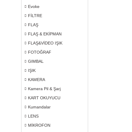
Evoke
FİLTRE
FLAŞ
FLAŞ & EKİPMAN
FLAŞ&VİDEO IŞIK
FOTOĞRAF
GIMBAL
IŞIK
KAMERA
Kamera Pil & Şarj
KART OKUYUCU
Kumandalar
LENS
MİKROFON