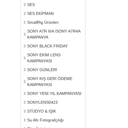
SES
SES EKİPMAN
SmallRig Ürünleri
SONY A7R IIIA /SONY A7R4A
KAMPANYA
SONY BLACK FRIDAY
SONY EKİM LENS
KAMPANYASI
SONY GÜNLERİ
SONY KIŞ GERİ ÖDEME
KAMPANYASI
SONY YENİ YIL KAMPANYASI
SONYLENS0423
STÜDYO & IŞIK
Su Altı Fotografçılığı