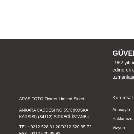
GÜVEN
1982 yılın
edinerek e
uzmanlaşmı
Kurumsal
ARAS FOTO Ticaret Limited Şirketi
Anasayfa
ANKARA CADDESİ NO 59/C(KOSKA
KARŞISI) (34112) SİRKECİ-İSTANBUL
Hakkımızd
TEL
0212 528 31 20
/
0212 520 95 72
Vizyon
FAX
0212 520 89 93