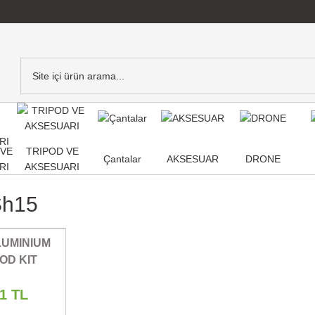
,VE
TRIPOD VE
Çantalar
AKSESUAR
DRONE
RI
AKSESUARI
Sh15
LUMINIUM
OD KIT
11 TL