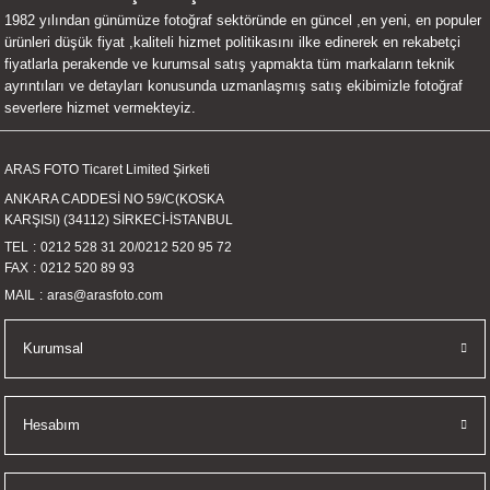
1982 yılından günümüze fotoğraf sektöründe en güncel ,en yeni, en populer
UALTI KILIF
MIXER
ları
ürünleri düşük fiyat ,kaliteli hizmet politikasını ilke edinerek en rekabetçi
fiyatlarla perakende ve kurumsal satış yapmakta tüm markaların teknik
eri
OPARLÖR
arı
ayrıntıları ve detayları konusunda uzmanlaşmış satış ekibimizle fotoğraf
severlere hizmet vermekteyiz.
UCULAR
ARAS FOTO Ticaret Limited Şirketi
M
İZÖR
ANKARA CADDESİ NO 59/C(KOSKA
KARŞISI) (34112) SİRKECİ-İSTANBUL
UARLARI
TEL
0212 528 31 20
/
0212 520 95 72
FAX
0212 520 89 93
EKNOLOJİ
MAIL
aras@arasfoto.com
ARLARI
Kurumsal
SUARI
Hesabım
UARI