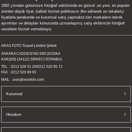
1982 yılından günümüze fotoğraf sektöründe en güncel ,en yeni, en populer
UALTI KILIF
MIXER
ları
ürünleri düşük fiyat ,kaliteli hizmet politikasını ilke edinerek en rekabetçi
fiyatlarla perakende ve kurumsal satış yapmakta tüm markaların teknik
eri
OPARLÖR
arı
ayrıntıları ve detayları konusunda uzmanlaşmış satış ekibimizle fotoğraf
severlere hizmet vermekteyiz.
UCULAR
ARAS FOTO Ticaret Limited Şirketi
M
İZÖR
ANKARA CADDESİ NO 59/C(KOSKA
KARŞISI) (34112) SİRKECİ-İSTANBUL
UARLARI
TEL
0212 528 31 20
/
0212 520 95 72
FAX
0212 520 89 93
EKNOLOJİ
MAIL
aras@arasfoto.com
ARLARI
Kurumsal
SUARI
Hesabım
UARI