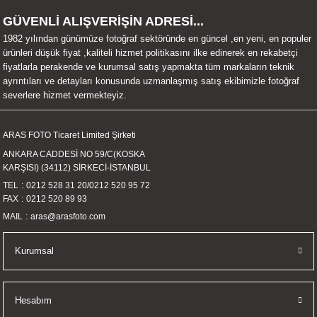
UALTI KILIF
MIXER
ları
GÜVENLİ ALIŞVERİŞİN ADRESİ...
1982 yılından günümüze fotoğraf sektöründe en güncel ,en yeni, en populer
eri
OPARLÖR
arı
ürünleri düşük fiyat ,kaliteli hizmet politikasını ilke edinerek en rekabetçi
fiyatlarla perakende ve kurumsal satış yapmakta tüm markaların teknik
ayrıntıları ve detayları konusunda uzmanlaşmış satış ekibimizle fotoğraf
UCULAR
severlere hizmet vermekteyiz.
M
İZÖR
ARAS FOTO Ticaret Limited Şirketi
ANKARA CADDESİ NO 59/C(KOSKA
UARLARI
KARŞISI) (34112) SİRKECİ-İSTANBUL
TEL
0212 528 31 20
/
0212 520 95 72
EKNOLOJİ
FAX
0212 520 89 93
MAIL
aras@arasfoto.com
ARLARI
Kurumsal
SUARI
UARI
Hesabım