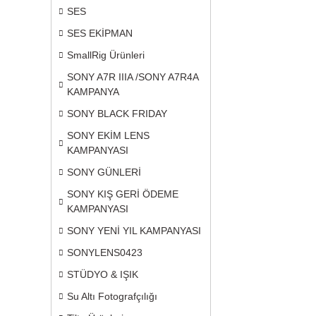
SES
SES EKİPMAN
SmallRig Ürünleri
SONY A7R IIIA /SONY A7R4A
KAMPANYA
SONY BLACK FRIDAY
SONY EKİM LENS
KAMPANYASI
SONY GÜNLERİ
SONY KIŞ GERİ ÖDEME
KAMPANYASI
SONY YENİ YIL KAMPANYASI
SONYLENS0423
STÜDYO & IŞIK
Su Altı Fotografçılığı