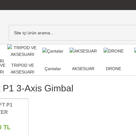
,VE
TRIPOD VE
Çantalar
AKSESUAR
DRONE
RI
AKSESUARI
ft P1 3-Axis Gimbal
FT P1
ZER
0 TL