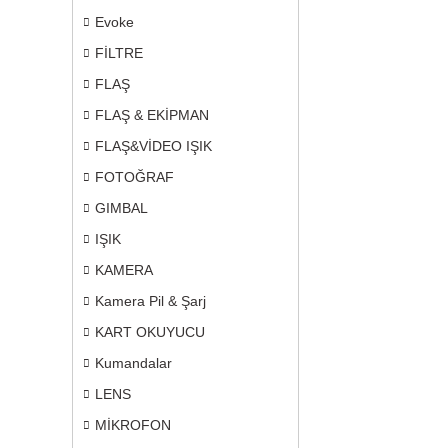
Evoke
FİLTRE
FLAŞ
FLAŞ & EKİPMAN
FLAŞ&VİDEO IŞIK
FOTOĞRAF
GIMBAL
IŞIK
KAMERA
Kamera Pil & Şarj
KART OKUYUCU
Kumandalar
LENS
MİKROFON