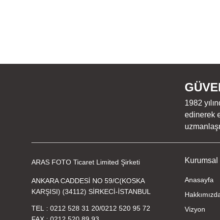
GÜVEN
1982 yılın
edinerek e
uzmanlaşmı
Kurumsal
ARAS FOTO Ticaret Limited Şirketi
Anasayfa
ANKARA CADDESİ NO 59/C(KOSKA
KARŞISI) (34112) SİRKECİ-İSTANBUL
Hakkımızd
TEL
0212 528 31 20
/
0212 520 95 72
Vizyon
FAX
0212 520 89 93