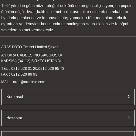
1982 yılından günümüze fotoğraf sektöründe en güncel ,en yeni, en populer
UALTI KILIF
MIXER
ları
ürünleri düşük fiyat ,kaliteli hizmet politikasını ilke edinerek en rekabetçi
fiyatlarla perakende ve kurumsal satış yapmakta tüm markaların teknik
eri
OPARLÖR
arı
ayrıntıları ve detayları konusunda uzmanlaşmış satış ekibimizle fotoğraf
severlere hizmet vermekteyiz.
UCULAR
ARAS FOTO Ticaret Limited Şirketi
M
İZÖR
ANKARA CADDESİ NO 59/C(KOSKA
KARŞISI) (34112) SİRKECİ-İSTANBUL
UARLARI
TEL
0212 528 31 20
/
0212 520 95 72
FAX
0212 520 89 93
EKNOLOJİ
MAIL
aras@arasfoto.com
ARLARI
Kurumsal
SUARI
Hesabım
UARI