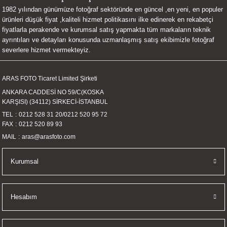
1982 yılından günümüze fotoğraf sektöründe en güncel ,en yeni, en populer
UALTI KILIF
MIXER
ları
ürünleri düşük fiyat ,kaliteli hizmet politikasını ilke edinerek en rekabetçi
fiyatlarla perakende ve kurumsal satış yapmakta tüm markaların teknik
eri
OPARLÖR
arı
ayrıntıları ve detayları konusunda uzmanlaşmış satış ekibimizle fotoğraf
severlere hizmet vermekteyiz.
UCULAR
ARAS FOTO Ticaret Limited Şirketi
M
İZÖR
ANKARA CADDESİ NO 59/C(KOSKA
KARŞISI) (34112) SİRKECİ-İSTANBUL
UARLARI
TEL
0212 528 31 20
/
0212 520 95 72
FAX
0212 520 89 93
EKNOLOJİ
MAIL
aras@arasfoto.com
ARLARI
Kurumsal
SUARI
Hesabım
UARI