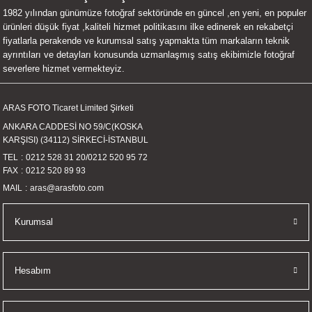
1982 yılından günümüze fotoğraf sektöründe en güncel ,en yeni, en populer
UALTI KILIF
MIXER
ları
ürünleri düşük fiyat ,kaliteli hizmet politikasını ilke edinerek en rekabetçi
fiyatlarla perakende ve kurumsal satış yapmakta tüm markaların teknik
eri
OPARLÖR
arı
ayrıntıları ve detayları konusunda uzmanlaşmış satış ekibimizle fotoğraf
severlere hizmet vermekteyiz.
UCULAR
ARAS FOTO Ticaret Limited Şirketi
M
İZÖR
ANKARA CADDESİ NO 59/C(KOSKA
KARŞISI) (34112) SİRKECİ-İSTANBUL
UARLARI
TEL
0212 528 31 20
/
0212 520 95 72
FAX
0212 520 89 93
EKNOLOJİ
MAIL
aras@arasfoto.com
ARLARI
Kurumsal
SUARI
Hesabım
UARI