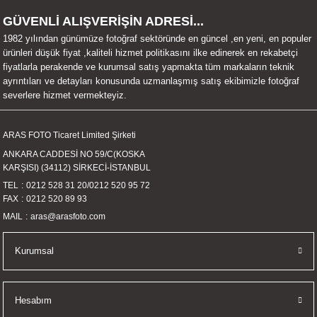
UALTI KILIF
MIXER
ları
GÜVENLİ ALIŞVERİŞİN ADRESİ...
1982 yılından günümüze fotoğraf sektöründe en güncel ,en yeni, en populer
eri
OPARLÖR
arı
ürünleri düşük fiyat ,kaliteli hizmet politikasını ilke edinerek en rekabetçi
fiyatlarla perakende ve kurumsal satış yapmakta tüm markaların teknik
ayrıntıları ve detayları konusunda uzmanlaşmış satış ekibimizle fotoğraf
UCULAR
severlere hizmet vermekteyiz.
M
İZÖR
ARAS FOTO Ticaret Limited Şirketi
ANKARA CADDESİ NO 59/C(KOSKA
UARLARI
KARŞISI) (34112) SİRKECİ-İSTANBUL
TEL
0212 528 31 20
/
0212 520 95 72
EKNOLOJİ
FAX
0212 520 89 93
MAIL
aras@arasfoto.com
ARLARI
Kurumsal
SUARI
UARI
Hesabım