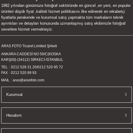
1982 yılından günümüze fotoğraf sektöründe en güncel ,en yeni, en populer
UALTI KILIF
MIXER
ları
ürünleri düşük fiyat ,kaliteli hizmet politikasını ilke edinerek en rekabetçi
fiyatlarla perakende ve kurumsal satış yapmakta tüm markaların teknik
eri
OPARLÖR
arı
ayrıntıları ve detayları konusunda uzmanlaşmış satış ekibimizle fotoğraf
severlere hizmet vermekteyiz.
UCULAR
ARAS FOTO Ticaret Limited Şirketi
M
İZÖR
ANKARA CADDESİ NO 59/C(KOSKA
KARŞISI) (34112) SİRKECİ-İSTANBUL
UARLARI
TEL
0212 528 31 20
/
0212 520 95 72
FAX
0212 520 89 93
EKNOLOJİ
MAIL
aras@arasfoto.com
ARLARI
Kurumsal
SUARI
Hesabım
UARI