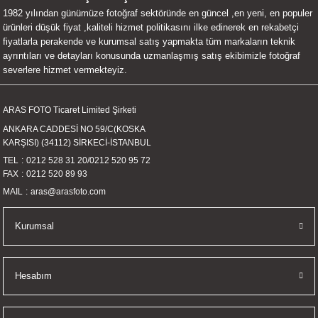
1982 yılından günümüze fotoğraf sektöründe en güncel ,en yeni, en populer
UALTI KILIF
MIXER
ları
ürünleri düşük fiyat ,kaliteli hizmet politikasını ilke edinerek en rekabetçi
fiyatlarla perakende ve kurumsal satış yapmakta tüm markaların teknik
eri
OPARLÖR
arı
ayrıntıları ve detayları konusunda uzmanlaşmış satış ekibimizle fotoğraf
severlere hizmet vermekteyiz.
UCULAR
ARAS FOTO Ticaret Limited Şirketi
M
İZÖR
ANKARA CADDESİ NO 59/C(KOSKA
KARŞISI) (34112) SİRKECİ-İSTANBUL
UARLARI
TEL
0212 528 31 20
/
0212 520 95 72
FAX
0212 520 89 93
EKNOLOJİ
MAIL
aras@arasfoto.com
ARLARI
Kurumsal
SUARI
Hesabım
UARI