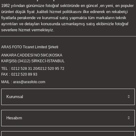
1982 yılından günümüze fotoğraf sektöründe en güncel ,en yeni, en populer
UALTI KILIF
MIXER
ları
ürünleri düşük fiyat ,kaliteli hizmet politikasını ilke edinerek en rekabetçi
fiyatlarla perakende ve kurumsal satış yapmakta tüm markaların teknik
eri
OPARLÖR
arı
ayrıntıları ve detayları konusunda uzmanlaşmış satış ekibimizle fotoğraf
severlere hizmet vermekteyiz.
UCULAR
ARAS FOTO Ticaret Limited Şirketi
M
İZÖR
ANKARA CADDESİ NO 59/C(KOSKA
KARŞISI) (34112) SİRKECİ-İSTANBUL
UARLARI
TEL
0212 528 31 20
/
0212 520 95 72
FAX
0212 520 89 93
EKNOLOJİ
MAIL
aras@arasfoto.com
ARLARI
Kurumsal
SUARI
Hesabım
UARI