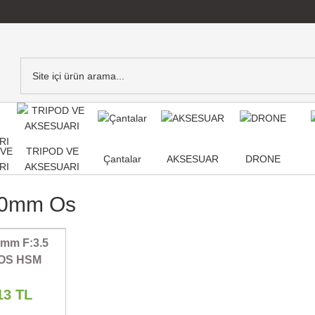
,VE
TRIPOD VE
Çantalar
AKSESUAR
DRONE
RI
AKSESUARI
80mm Os
 mm F:3.5
 OS HSM
13 TL