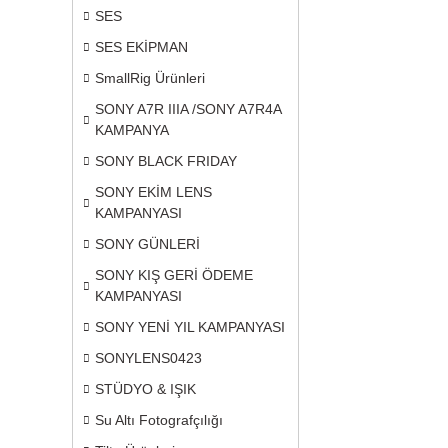
SES
SES EKİPMAN
SmallRig Ürünleri
SONY A7R IIIA /SONY A7R4A
KAMPANYA
SONY BLACK FRIDAY
SONY EKİM LENS
KAMPANYASI
SONY GÜNLERİ
SONY KIŞ GERİ ÖDEME
KAMPANYASI
SONY YENİ YIL KAMPANYASI
SONYLENS0423
STÜDYO & IŞIK
Su Altı Fotografçılığı