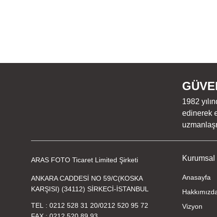
GÜVEN
1982 yılın
edinerek e
uzmanlaşmı
Kurumsal
ARAS FOTO Ticaret Limited Şirketi
Anasayfa
ANKARA CADDESİ NO 59/C(KOSKA
KARŞISI) (34112) SİRKECİ-İSTANBUL
Hakkımızd
TEL
0212 528 31 20
/
0212 520 95 72
Vizyon
FAX
0212 520 89 93