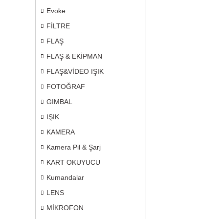
Evoke
FİLTRE
FLAŞ
FLAŞ & EKİPMAN
FLAŞ&VİDEO IŞIK
FOTOĞRAF
GIMBAL
IŞIK
KAMERA
Kamera Pil & Şarj
KART OKUYUCU
Kumandalar
LENS
MİKROFON